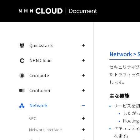
NHN Cloud Homepage
Quickstarts
Network > 
NHN Cloud
セキュリティグ
たトラフィックは
Compute
します。
Container
主な機能
Network
サービスを初
したがっ
VPC
Floa
セキュリティ
Network Interface
れます。