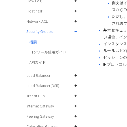
Flow Log
例えばイ
スからT
Floating IP
ただし
Network ACL
されま
基本セキュリ
Security Groups
い場合、イン
概要
インスタンス
ルールは1つ
コンソール使用ガイド
セッションの
APIガイド
IPプロトコ
Load Balancer
Load Balancer(DSR)
Transit Hub
Internet Gateway
Peering Gateway
Colocation Gateway