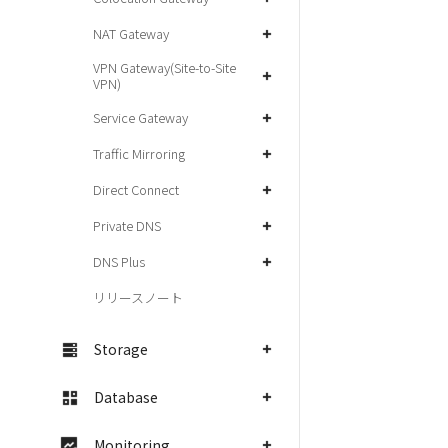
NAT Gateway
VPN Gateway(Site-to-Site
VPN)
Service Gateway
Traffic Mirroring
Direct Connect
Private DNS
DNS Plus
リリースノート
Storage
Database
Monitoring