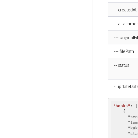
-- createdAt
-- attachme
--- original
--- filePath
-- status
- updateDat
"hooks"
: [

    {

"sen
"tem
"kak
"sta