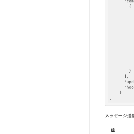
"com
        {

          
          
          
        }

      ],

"upd
"hoo
    }

メッセージ送
値