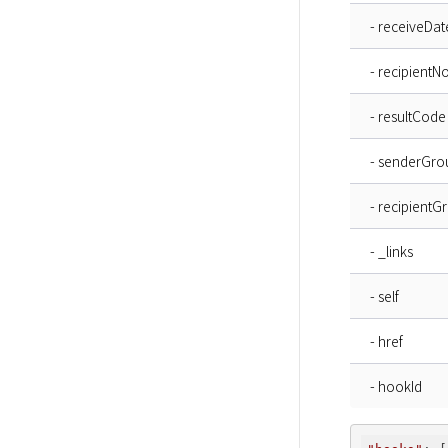
- receiveDat
- recipientN
- resultCode
- senderGro
- recipient
- _links
- self
- href
- hookId