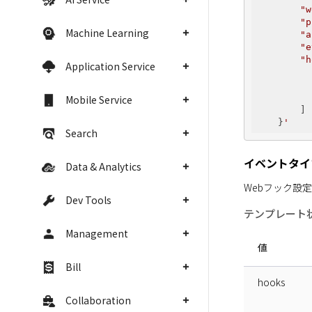
"w
"p
Machine Learning
"a
"e
"h
Application Service
          
          
          
Mobile Service
        ]

    }
Search
イベントタイプ
Data & Analytics
Dev Tools
テンプレート
Management
値
Bill
hooks
Collaboration