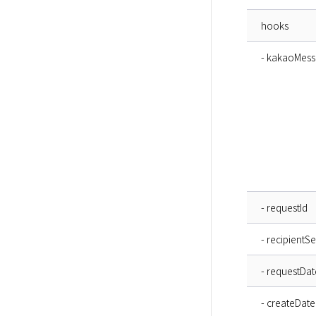
hooks
- kakaoMes
- requestId
- recipientS
- requestDat
- createDate