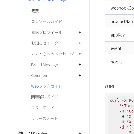
webhookCon
概要
productNa
コンソールガイド
発信プロフィール
appKey
お知らせトーク
event
カカともへのメッセージ
hooks
Brand Message
Common
cURL
Webフックガイド
問題解決ガイド
curl -X PO
'{Targ
エラーコード
    -H 
'Co
    -H 
'X-
リリースノート
    -H 
'X-
    -d '
{

"h
AI Service