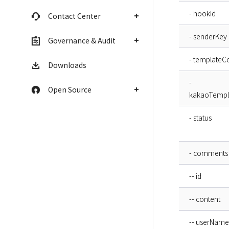
- hookId
Contact Center
- senderKey
Governance & Audit
- templateC
Downloads
-
Open Source
kakaoTempl
- status
- comments
-- id
-- content
-- userName