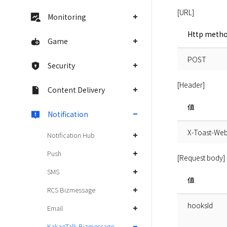
[URL]
Monitoring
Http meth
Game
POST
Security
[Header]
Content Delivery
値
Notification
X-Toast-We
Notification Hub
Push
[Request body]
SMS
値
RCS Bizmessage
hooksId
Email
KakaoTalk Bizmessage