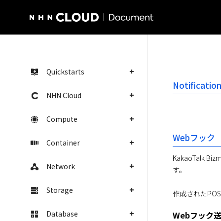
NHN Cloud Homepage
Quickstarts
Notificatio
NHN Cloud
Compute
Webフック
Container
KakaoTal
Network
す。
Storage
作成されたPO
Database
Webフック