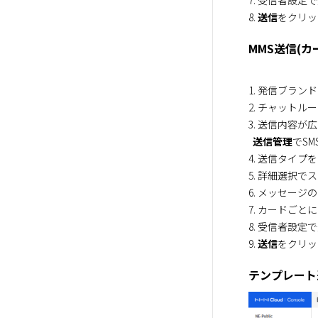
7. 受信者設
8. 
送信
をクリッ
MMS送信(カ
1. 発信ブラン
2. チャットル
3. 送信内容
送信管理
でSM
4. 送信タイプを
5. 詳細選択
6. メッセー
7. カードご
8. 受信者設
9. 
送信
をクリッ
テンプレート