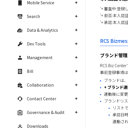
Mobile Service
'+ 審査中:
'+ 拒否:本人
Search
'+ 承認:本人
Data & Analytics
RCS Bizme
Dev Tools
ブランド管理
Management
RCS Biz C
Bill
事前登録事項は
ブランドは、
Collaboration
+ ブランド連
連動後に変更
Contact Center
ブランドリスト
リスト
Governance & Audit
承認日時は
連動さ
Downloads