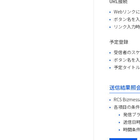
URL接続
Webリンク
ボタン名を入
リンク入力時に'
予定登録
受信者のスケ
ボタン名を入
予定タイトル
送信結果照
RCS Biz
各項目の条件
発信ブ
送信日
時間条