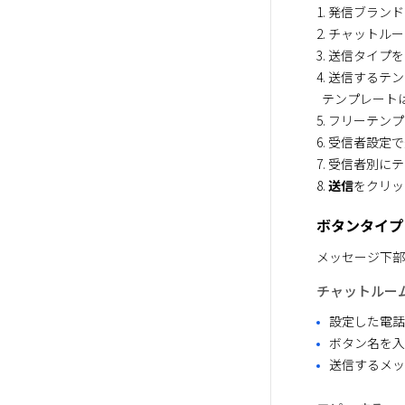
1. 発信ブラン
2. チャットル
3. 送信タイプを
4. 送信するテ
  テンプレートは、事前にRCS Biz Centerで登録します。

5. フリーテ
6. 受信者設
7. 受信者別
8. 
送信
をクリッ
ボタンタイプ
メッセージ下部
チャットルー
設定した電話
ボタン名を入
送信するメッ