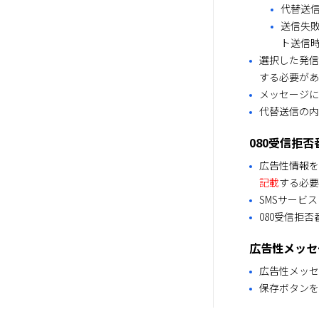
代替送
送信失敗
ト送信時
選択した発信
する必要があ
メッセージに
代替送信の内
080受信拒
広告性情報を
記載
する必要
SMSサービ
080受信拒
広告性メッセ
広告性メッセ
保存ボタンを