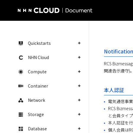
NHN Cloud Homepage
Quickstarts
Notificat
NHN Cloud
RCS Bizme
関連告示遵守)
Compute
Container
本人認証
Network
電気通信事業
RCS Bi
Storage
と会員タイプ
本人認証を行
Database
個人会員はRC