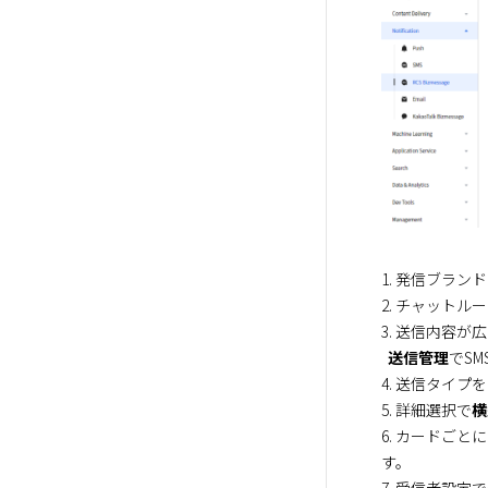
1. 発信ブラン
2. チャットル
3. 送信内容
送信管理
でSM
4. 送信タイプを
5. 詳細選択で
横
6. カードご
す。
