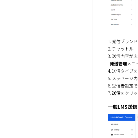
1. 発信ブラン
2. チャットル
3. 送信内容
発送管理
メニ
4. 送信タイプを
5. メッセージ
6. 受信者設
7. 
送信
をクリッ
一般LMS送信