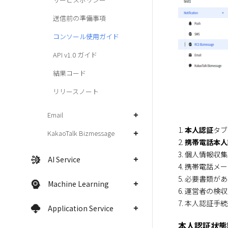
送信前の準備事項
コンソール使用ガイド
API v1.0 ガイド
結果コード
リリースノート
Email
1. 
本人認証
タブ
KakaoTalk Bizmessage
2. 
携帯電話本人
3. 個人情報
AI Service
4. 携帯電話
5. 必要書類が
Machine Learning
6. 運営者の検
7. 本人認証
Application Service
本人認証状態