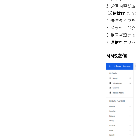
3. 送信内容
送信管理
でSM
4. 送信タイプを
5. メッセージタ
6. 受信者設
7. 
送信
をクリッ
MMS送信