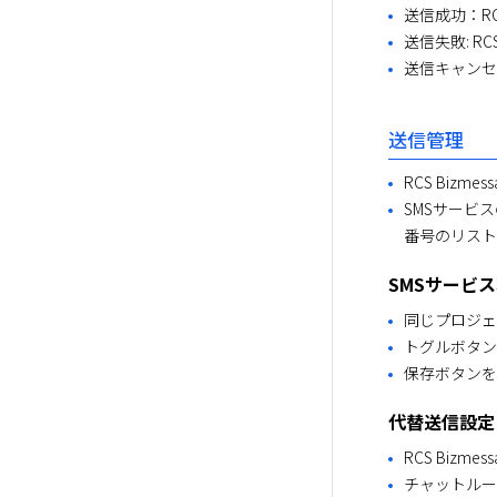
送信成功：R
送信失敗: 
送信キャンセ
送信管理
RCS Bi
SMSサービ
番号のリスト
SMSサービ
同じプロジェ
トグルボタン
保存ボタンを
代替送信設定
RCS Biz
チャットルー