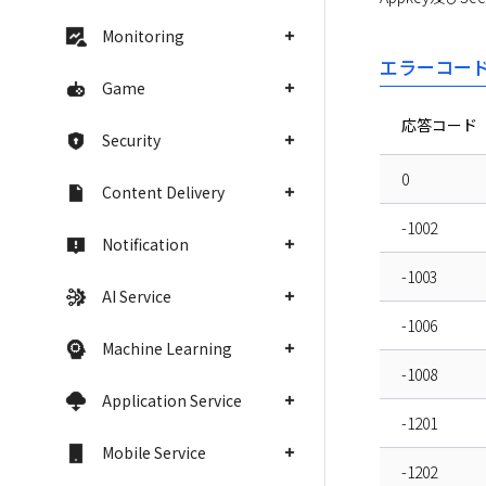
Monitoring
エラーコー
Game
応答コード
Security
0
Content Delivery
-1002
Notification
-1003
AI Service
-1006
Machine Learning
-1008
Application Service
-1201
Mobile Service
-1202