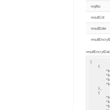
reqNo
resultCnt
resultDate
resultEncryt
resultEncr
[

    {

"b
"b
"b
"b
    },

    {

"b
"b
"b