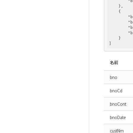
"b
    },

    {

"b
"b
"b
"b
    }

名前
bno
bnoCd
bnoCont
bnoDate
custNm