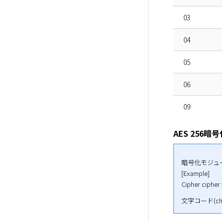
03
04
05
06
09
AES 256暗
暗号化モジュー
[Example]

Cipher cipher
文字コード(cha