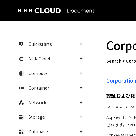
NHN Cloud Homepage
Corp
Quickstarts
NHN Cloud
Search > Cor
Compute
Corporati
Container
認証および権
Network
Corporatio
Storage
Appkeyは、
されます。Sec
Database
Appkey及びS