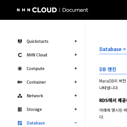
NHN Cloud Homepage
Quickstarts
Database >
NHN Cloud
Compute
DB 엔진
MariaDB의 버전
Container
나타냅니다.
Network
RDS에서 제공
Storage
아래에 명시된 버
다.
Database