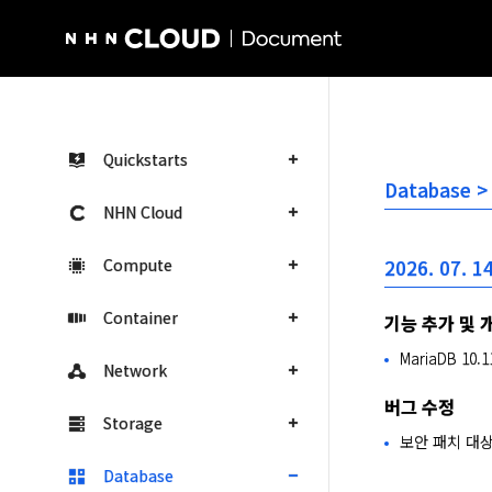
NHN Cloud Homepage
Quickstarts
Database >
NHN Cloud
Compute
2026. 07. 14
Container
기능 추가 및 
MariaDB 10.1
Network
버그 수정
Storage
보안 패치 대
Database