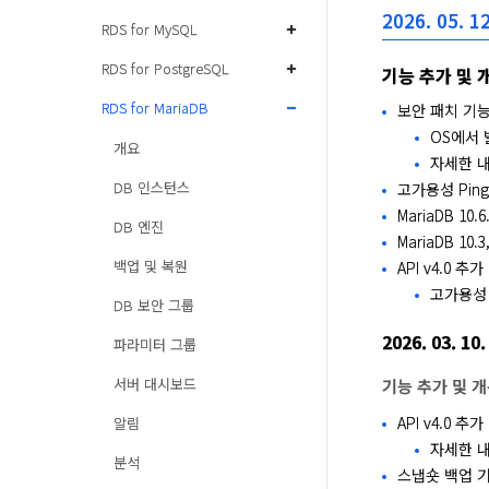
2026. 05. 12
RDS for MySQL
RDS for PostgreSQL
기능 추가 및 
RDS for MariaDB
보안 패치 기
OS에서 
개요
자세한 
DB 인스턴스
고가용성 Pin
MariaDB 10.6
DB 엔진
MariaDB 10.
백업 및 복원
API v4.0 추
고가용성 
DB 보안 그룹
2026. 03. 10.
파라미터 그룹
서버 대시보드
기능 추가 및 
API v4.0 추가
알림
자세한 
분석
스냅숏 백업 