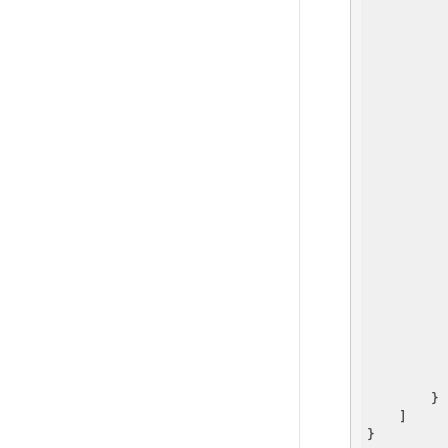
          
          
          
          
          
          
          
          
          
          
          
          
          
        }

    ]
