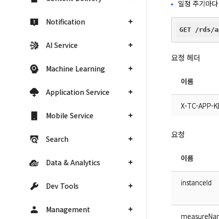
일정 주기마다
Notification
AI Service
요청 헤더
Machine Learning
이름
Application Service
X-TC-APP-K
Mobile Service
요청
Search
이름
Data & Analytics
instanceId
Dev Tools
Management
measureNa