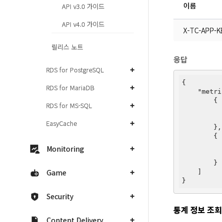
이름
API v3.0 가이드
API v4.0 가이드
X-TC-APP-K
릴리스 노트
응답
RDS for PostgreSQL
{

RDS for MariaDB
"metri
        {

RDS for MS-SQL
EasyCache
        },

        {

Monitoring
        }

Game
    ]

Security
통계 정보 조회
Content Delivery