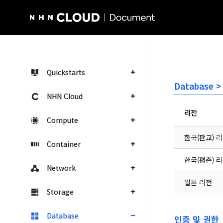
NHN Cloud Homepage
Quickstarts
Database >
NHN Cloud
리전
Compute
한국(판교) 
Container
한국(평촌) 
Network
일본 리전
Storage
Database
인증 및 권한