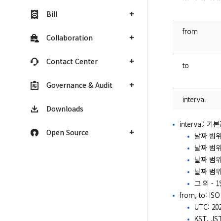
Bill
from
Collaboration
Contact Center
to
Governance & Audit
interval
Downloads
interval:
Open Source
날짜 범위
날짜 범위
날짜 범위
날짜 범위
그 외 -
from, to: I
UTC: 202
KST, JST