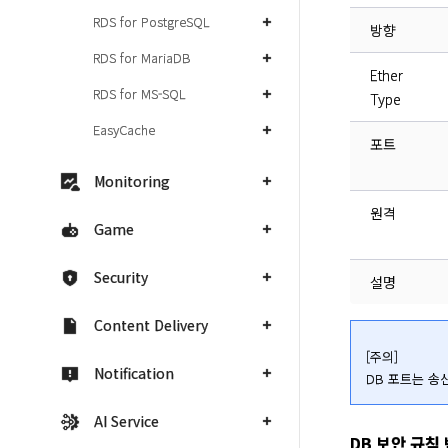
RDS for PostgreSQL
방향
RDS for MariaDB
Ether
RDS for MS-SQL
Type
EasyCache
포트
Monitoring
원격
Game
Security
설명
Content Delivery
[주의]

Notification
DB 포트는 송
AI Service
DB 보안 규칙