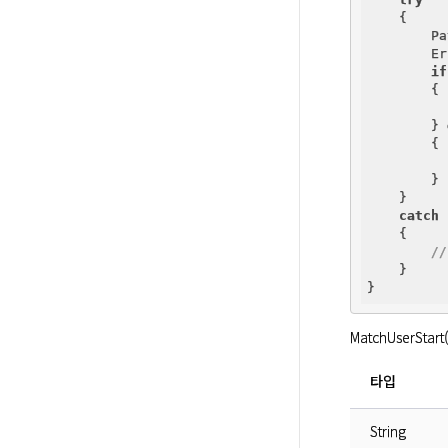
    {

        Pa
        Er
if
        {  
        } 
        {

        }

    }

catch
 
    {

/
    }

MatchUserS
타입
String