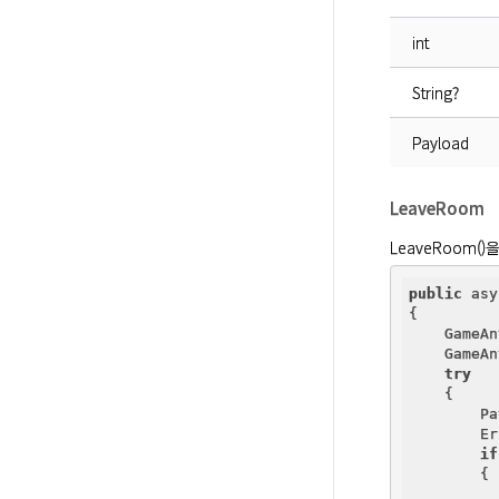
int
String?
Payload
LeaveRoom
LeaveRoom(
public
 asy
{

    GameAn
    GameAn
try
    {

        Pa
        Er
if
        {
