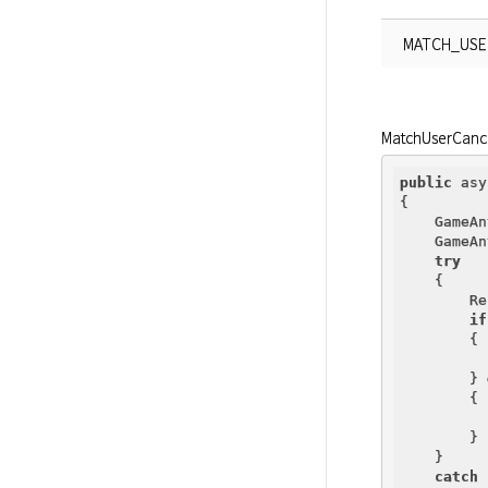
MATCH_USE
MatchUserC
public
 asy
{

    GameAn
    GameAn
try
    {

        Re
if
        {

        } 
        {

        }

    }

catch
 