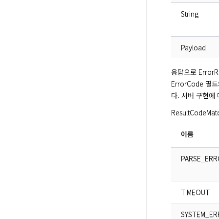
String
Payload
응답으로 ErrorRe
ErrorCode 필
다. 서버 구현에 
ResultCodeM
이름
PARSE_ERR
TIMEOUT
SYSTEM_ER