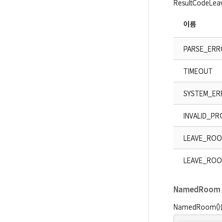
ResultCode
이름
PARSE_ERR
TIMEOUT
SYSTEM_ER
INVALID_P
LEAVE_ROO
LEAVE_ROO
NamedRoom
NamedRoom