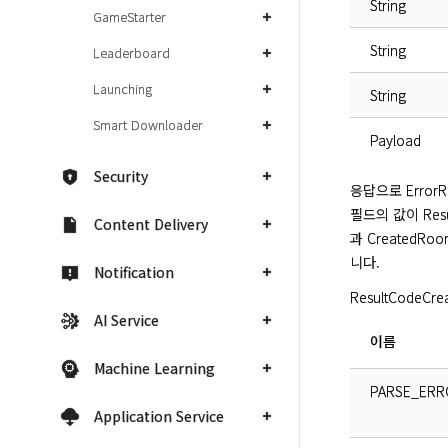
String
GameStarter
String
Leaderboard
Launching
String
Smart Downloader
Payload
Security
응답으로 ErrorRe
필드의 값이 Res
Content Delivery
과 CreatedR
니다.
Notification
ResultCode
AI Service
이름
Machine Learning
PARSE_ERR
Application Service