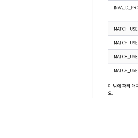
INVALID_P
MATCH_USE
MATCH_USE
MATCH_USE
MATCH_USE
이 밖에 파티 매
오.