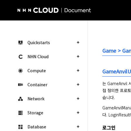
NHN Cloud Homepage
Quickstarts
Game > Ga
NHN Cloud
Compute
GameAnvilU
는 GameAnvil
Container
접 정의한 프로토
습니다.
Network
GameAnvilMa
Storage
다. LoginResu
Database
로그인