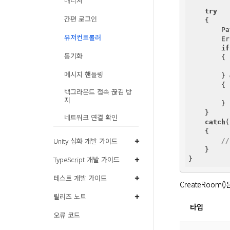
매니저
try
간편 로그인
    {

        Pa
유저컨트롤러
        Er
if
동기화
        {

메시지 핸들링
        } 
        {

백그라운드 접속 끊김 방
지
        }

    }

네트워크 연결 확인
catch
(
    {

Unity 심화 개발 가이드
/
    }

TypeScript 개발 가이드
테스트 개발 가이드
CreateRoom
릴리즈 노트
타입
오류 코드