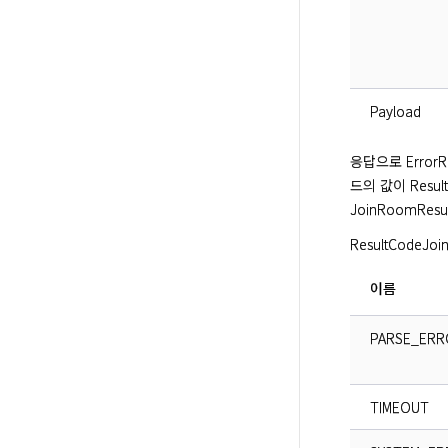
Payload
응답으로 ErrorRe
드의 값이 Resul
JoinRoomRe
ResultCode
이름
PARSE_ERR
TIMEOUT