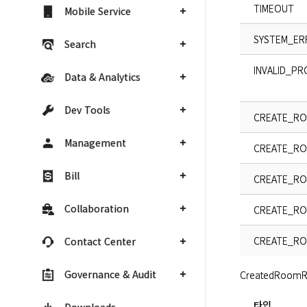
TIMEOUT
Mobile Service
SYSTEM_ER
Search
INVALID_P
Data & Analytics
Dev Tools
CREATE_R
Management
CREATE_RO
Bill
CREATE_RO
Collaboration
CREATE_RO
CREATE_RO
Contact Center
Governance & Audit
CreatedRoo
타입