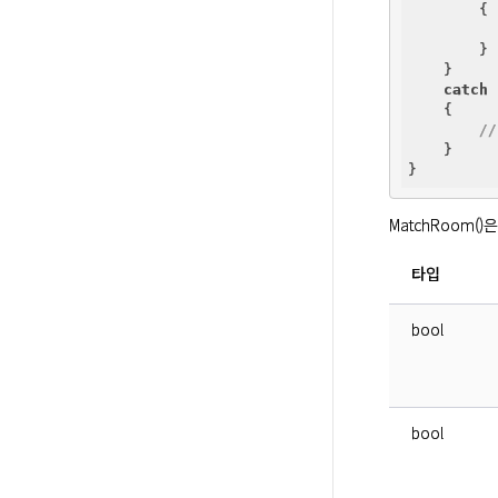
        {

        }

    }

catch
 
    {

/
    }

MatchRoom(
타입
bool
bool