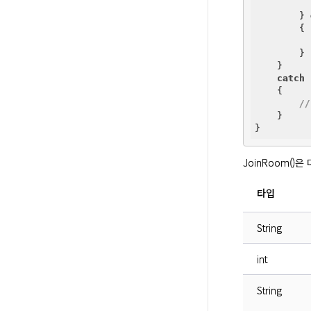
        } 
        {

        }

    }

catch
 
    {

/
    }

JoinRoom()
타입
String
int
String