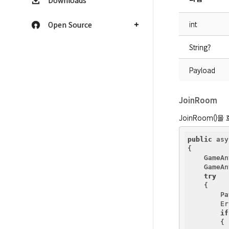
Downloads
int
Open Source
String?
Payload
JoinRoom
JoinRoom()
public
 asy
{

    GameAn
    GameAn
try
    {

        Pa
        Er
if
        {
