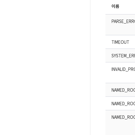
이름
PARSE_ERR
TIMEOUT
SYSTEM_ER
INVALID_P
NAMED_RO
NAMED_ROO
NAMED_ROO