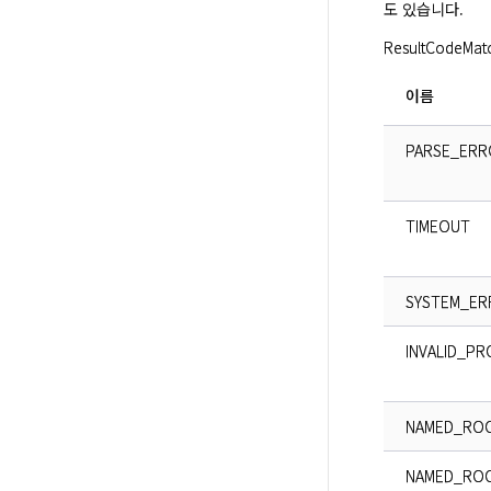
도 있습니다.
ResultCode
이름
PARSE_ERR
TIMEOUT
SYSTEM_ER
INVALID_P
NAMED_RO
NAMED_ROO