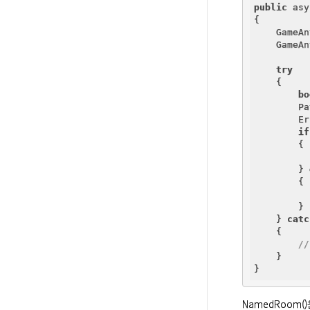
public
 asy
{

    GameAn
    GameAn
try
    {

bo
        Pa
        Er
if
        {

        } 
        {

        }

    } 
catc
    {

/
    }

NamedRoom