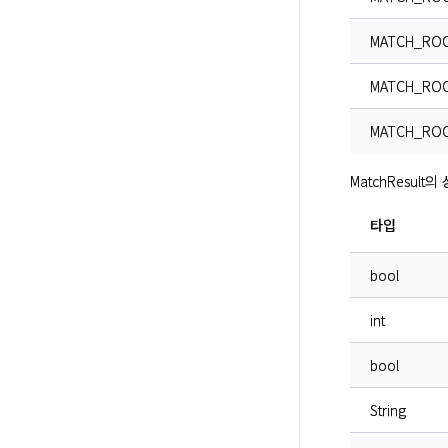
MATCH_ROO
MATCH_ROO
MATCH_ROO
MatchResul
타입
bool
int
bool
String