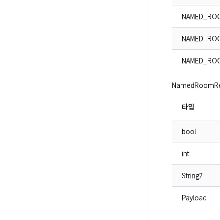
NAMED_ROO
NAMED_ROO
NAMED_ROO
NamedRoomR
타입
bool
int
String?
Payload