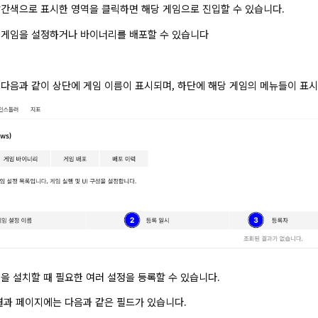
간색으로 표시한 영역을 클릭하면 해당 게임으로 진입할 수 있습니다.
 게임을 설정하거나 바이너리를 배포할 수 있습니다
다음과 같이 상단에 게임 이름이 표시되며, 하단에 해당 게임의 메뉴들이 표
을 설치할 때 필요한 여러 설정을 등록할 수 있습니다.
결과 페이지에는 다음과 같은 필드가 있습니다.