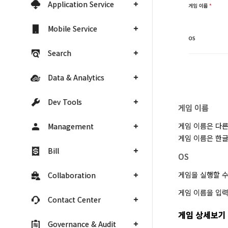
Application Service
Mobile Service
Search
Data & Analytics
Dev Tools
게임 이름
게임 이름은 다른
Management
게임 이름은 한글
Bill
OS
게임을 실행할 수
Collaboration
게임 이름을 입력
Contact Center
게임 상세보기
Governance & Audit