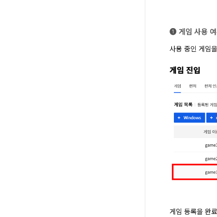
➊ 게임 사용 
사용 중인 게임을
게임 진입
게임 등록을 완료