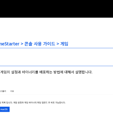
meStarter > 콘솔 사용 가이드 > 게임
 게임의 설정과 바이너리를 배포하는 방법에 대해서 설명합니다.