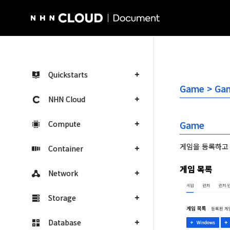
NHN Cloud Homepage
Quickstarts
Game > Ga
NHN Cloud
Compute
Game
게임을 등록하고
Container
게임 목록
Network
Storage
Database