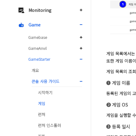
Monitoring
Game
Gamebase
GameAnvil
게임 목록에서는 
GameStarter
또한 게임 이름이
개요
게임 목록의 조회
콘솔 사용 가이드
➊ 게임 이름
시작하기
등록된 게임의 
게임
➋ 게임 OS
런처
게임을 실행할 수
런처 인스톨러
➌ 등록 일시