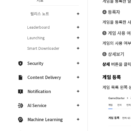
지표
게임을 등록한 
➍ 등록자
릴리스 노트
게임을 등록한 
Leaderboard
➎ 게임 사용 
Launching
게임의 사용 여부
Smart Downloader
➏ 상세보기
Security
상세
 버튼을 클
게임 등록
Content Delivery
게임 목록 왼쪽 
Notification
AI Service
Machine Learning