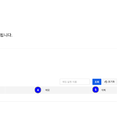
시됩니다.