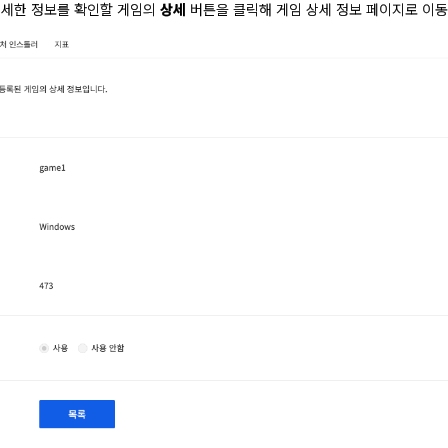
세한 정보를 확인할 게임의 
상세
 버튼을 클릭해 게임 상세 정보 페이지로 이