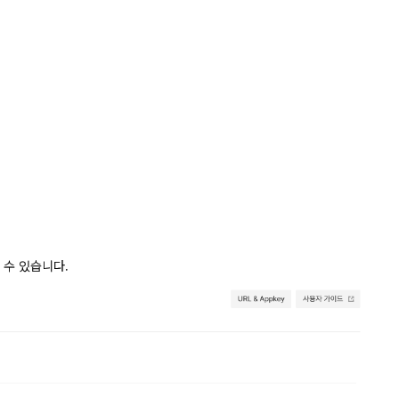
 수 있습니다.