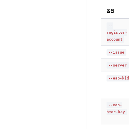
옵션
--
register-
account
--issue
--server
--eab-ki
--eab-
hmac-key