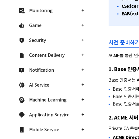
CSR(cer
Monitoring
EAB(ext
Game
Security
사전 준비하
Content Delivery
ACME를 통한 
1. Base 인
Notification
Base 인증서는 
AI Service
Base 인증서
Base 인증서
Machine Learning
Base 인증서를
Application Service
2. ACME 서
Private CA
Mobile Service
ACME Direc