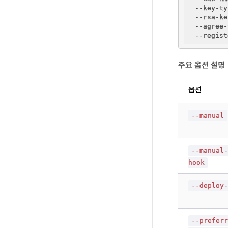
  --key-ty
  --rsa-ke
  --agree-
주요 옵션 설명
옵션
--manual
--manual
hook
--deploy
--prefer