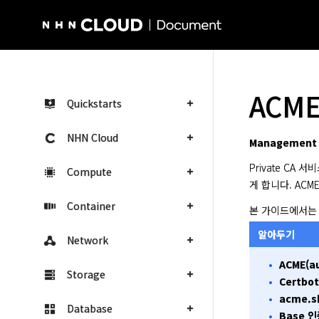
NHN Cloud Homepage
ACME
Quickstarts
NHN Cloud
Management 
Private CA 
Compute
게 합니다. ACM
Container
본 가이드에서는 P
알아두기
Network
ACME(a
Storage
Certbot
acme.s
Database
Base 