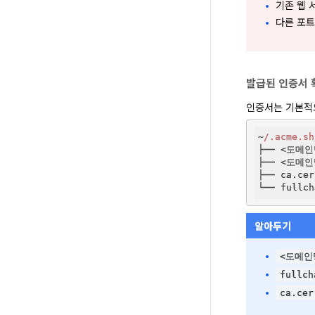
기존 웹 
다른 포
발급된 인증서 
인증서는 기본적
~
/.acme.sh
├── <도메인명
├── <도메인명
├── ca.cer
└── fullch
알아두기
<도메인
fullch
ca.cer