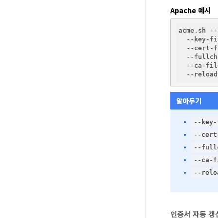
Apache 예시
acme.sh --
  --key-fi
  --cert-f
  --fullch
  --ca-fil
  --reload
알아두기
--key-
--cert
--full
--ca-f
--relo
인증서 자동 갱