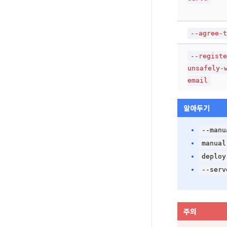
--agree-
--regist
unsafely-
email
알아두기
--manu
manual
deploy
--serv
주의