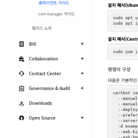
클라이언트 가이드
설치 예시(Ubunt
cert-manager 가이드
sudo apt u
릴리스 노트
설치 예시(CentO
Bill
Collaboration
명령어 구성
Contact Center
다음은 기본적인
Governance & Audit
certbot ce
  --manual
Downloads
  --manual
  --deploy
  --prefer
Open Source
  --server
  -d examp
  --eab-ki
  --eab-hm