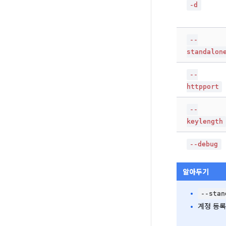
-d
--
standalon
--
httpport
--
keylength
--debug
알아두기
--stan
계정 등