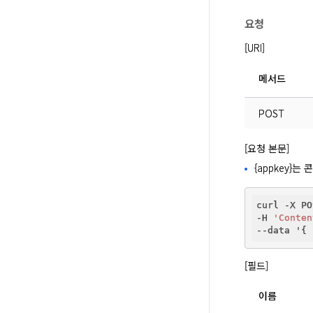
요청
[URI]
메서드
POST
[요청 본문]
{appkey}
curl -X PO
-H 
'Conten
--data '{ 
[필드]
이름