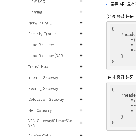
Flow Log
모든 API 요
Floating IP
[성공 응답 본문]
Network ACL
{

Security Groups
"heade
"i
Load Balancer
"r
"r
Load Balancer(DSR)
    }

Transit Hub
[실패 응답 본문]
Internet Gateway
Peering Gateway
{

"heade
Colocation Gateway
"i
"r
NAT Gateway
"r
    }

VPN Gateway(Site-to-Site
VPN)
Service Gateway