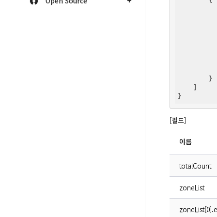
Open Source
        {

        }

    ]

[필드]
이름
totalCount
zoneList
zoneList[0].