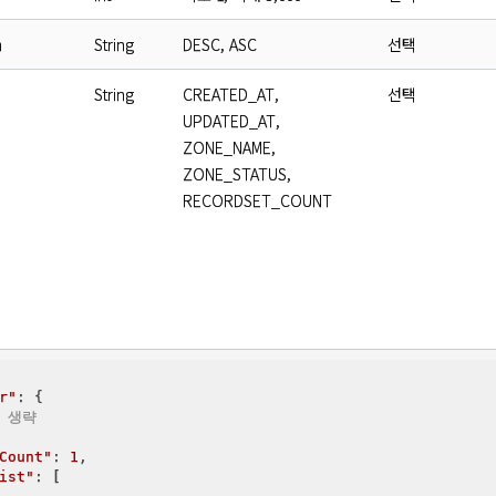
n
String
DESC, ASC
선택
String
CREATED_AT,
선택
UPDATED_AT,
ZONE_NAME,
ZONE_STATUS,
RECORDSET_COUNT
r"
: {

/ 생략
Count"
: 
1
,

ist"
: [
