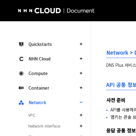
NHN Cloud Homepage
Quickstarts
Network > 
NHN Cloud
DNS Plus 서비
Compute
API 공통 정
Container
사전 준비
Network
API를 사용하
VPC
앱키는 콘솔 
Network Interface
응답 공통 정보