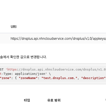
URI
https://dnsplus.api.nhncloudservice.com/dnsplus/v1.0/appkeys
는 콘솔에서 확인한 값으로 변경합니다.
ST 
'https
:
//dnsplus.api.nhncloudservice.com/dnsplus/v1.0
t
-Type: application/json' \

"zone"
: { 
"zoneName"
: 
"test.dnsplus.com."
, 
"description"
타입
유효 범위