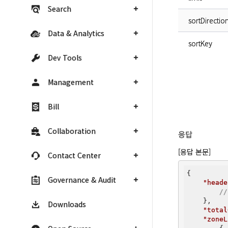
Search
sortDirectio
Data & Analytics
sortKey
Dev Tools
Management
Bill
Collaboration
응답
[응답 본문]
Contact Center
{

Governance & Audit
"heade
/
    },

Downloads
"total
"zoneL