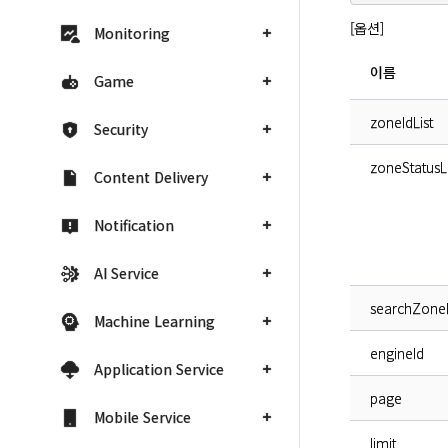
[옵션]
Monitoring
이름
Game
zoneIdList
Security
zoneStatusLi
Content Delivery
Notification
AI Service
searchZon
Machine Learning
engineId
Application Service
page
Mobile Service
limit