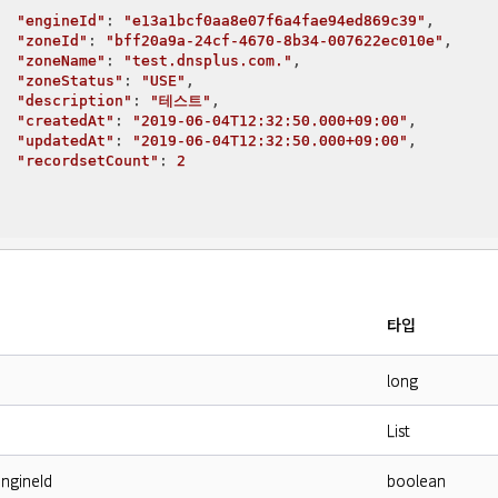
"engineId"
: 
"e13a1bcf0aa8e07f6a4fae94ed869c39"
,

"zoneId"
: 
"bff20a9a-24cf-4670-8b34-007622ec010e"
,

"zoneName"
: 
"test.dnsplus.com."
,

"zoneStatus"
: 
"USE"
,

"description"
: 
"테스트"
,

"createdAt"
: 
"2019-06-04T12:32:50.000+09:00"
,

"updatedAt"
: 
"2019-06-04T12:32:50.000+09:00"
,

"recordsetCount"
: 
2
타입
long
List
engineId
boolean