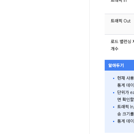
트래픽 In
트래픽 Out
로드 밸런싱 
개수
알아두기
현재 사용
통계 데이
단위가 e
면 확인할
트래픽 I
송 크기를
통계 데이