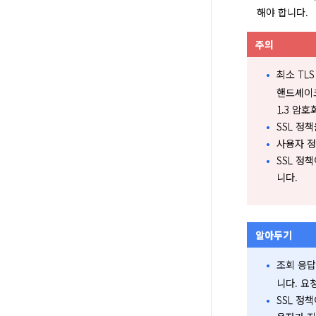
해야 합니다.
주의
최소 TL
핸드셰이크
1.3 암
SSL 정
사용자 정
SSL 정
니다.
알아두기
조회 응
니다. 요
SSL 정