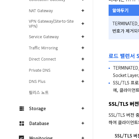
알아두기
NAT Gateway
VPN Gateway(Site-to-Site
TERMINAT
VPN)
번호가 제거되
Service Gateway
Traffic Mirroring
로드 밸런서 S
Direct Connect
TERMINAT
Private DNS
Socket Laye
DNS Plus
SSL/TLS 
에, 클라이언트
릴리스 노트
SSL/TLS 버전
Storage
SSL/TLS 버
하여 클라이언트
Database
SSL/TLS 
Monitoring