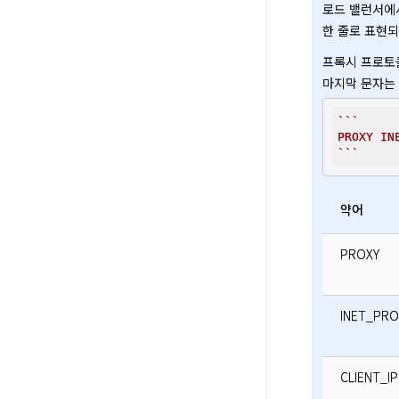
로드 밸런서에서
한 줄로 표현되
프록시 프로토콜
마지막 문자는 반드시
``
`

PROXY IN
`
``
약어
PROXY
INET_PR
CLIENT_IP