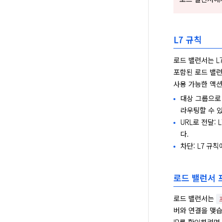
L7 규칙
로드 밸런서는 L
포함된 로드 밸런
사용 가능한 액션
대상 그룹으로 
라우팅할 수 
URL로 전달:
다.
차단: L7 규칙
로드 밸런서 
로드 밸런서는 
버와 연결을 맺습