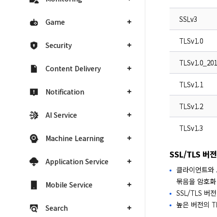
SSLv3
Game
TLSv1.0
Security
TLSv1.0_201
Content Delivery
TLSv1.1
Notification
TLSv1.2
AI Service
TLSv1.3
Machine Learning
SSL/TLS 
Application Service
클라이언트와 로
묶음을 암호화
Mobile Service
SSL/TLS 
높은 버전의 
Search