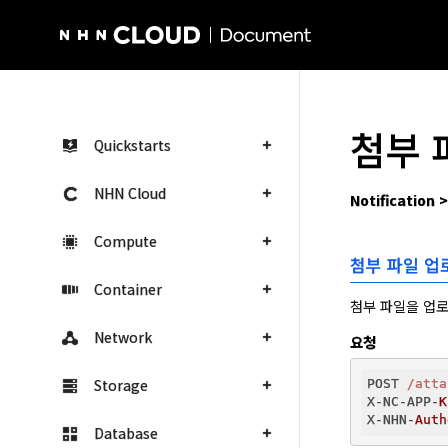
NHN Cloud Homepage
첨부 
Quickstarts
NHN Cloud
Notification
Compute
첨부 파일 업
Container
첨부 파일을 업로
Network
요청
Storage
POST 
/atta
X-NC-APP-
K
X-NHN-
Auth
Database