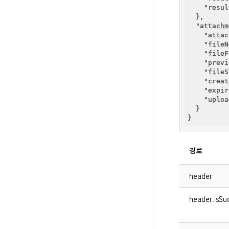
"resul
  },

"attachm
"attac
"fileN
"fileF
"previ
"fileS
"creat
"expir
"uploa
  }

경로
header
header.isSuc