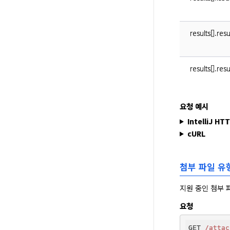
results[].res
results[].re
요청 예시
IntelliJ HT
cURL
첨부 파일 유
지원 중인 첨부 
요청
GET 
/attac