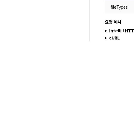
fileTypes
요청 예시
IntelliJ HT
cURL