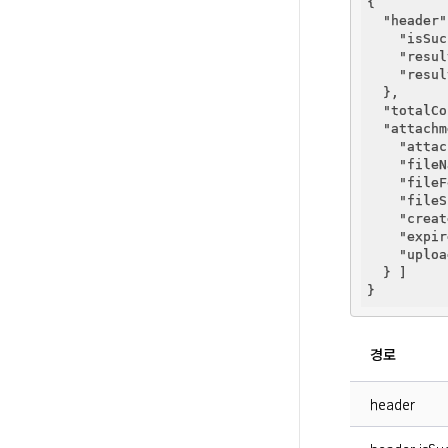
{

"header"
"isSuc
"resul
"resul
  },

"totalCo
"attachm
"attac
"fileN
"fileF
"fileS
"creat
"expir
"uploa
  } ]

경로
header