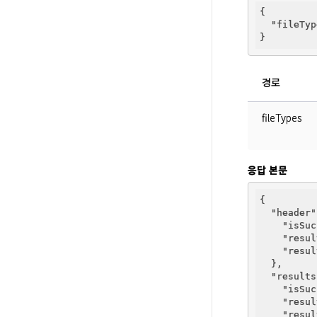
{

"fileTyp
경로
fileTypes
응답 본문
{

"header"
"isSuc
"resul
"resul
  },

"results
"isSuc
"resul
"resul