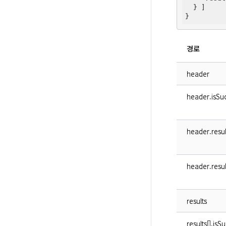
  } ]

경로
header
header.isSuc
header.resu
header.resu
results
results[].isS