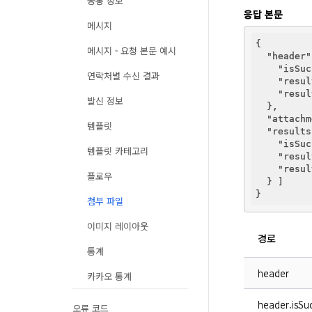
공통 정보
응답 본문
메시지
{

메시지 - 요청 본문 예시
"header"
"isSuc
연락처별 수신 결과
"resul
"resul
발신 정보
  },

"attachm
템플릿
"results
"isSuc
템플릿 카테고리
"resul
"resul
플로우
  } ]

첨부 파일
이미지 레이아웃
경로
통계
header
카카오 통계
header.isSuc
오류 코드