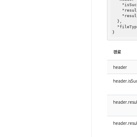
"isSuc
"resul
"resul
  },

"fileTyp
경로
header
header.isSuc
header.resu
header.resu