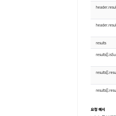
header.resu
header.resu
results
results[].isS
results[].res
results[].re
요청 예시