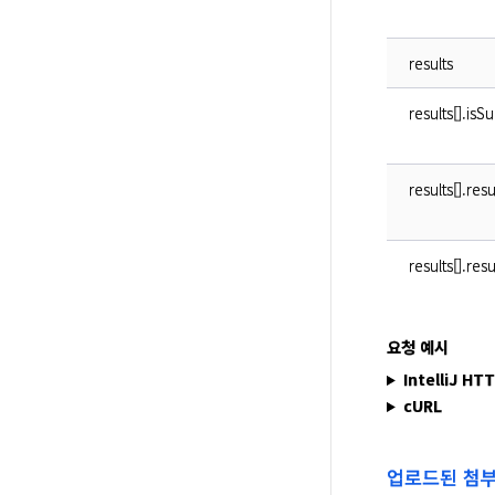
results
results[].isS
results[].res
results[].re
요청 예시
IntelliJ HT
cURL
업로드된 첨부