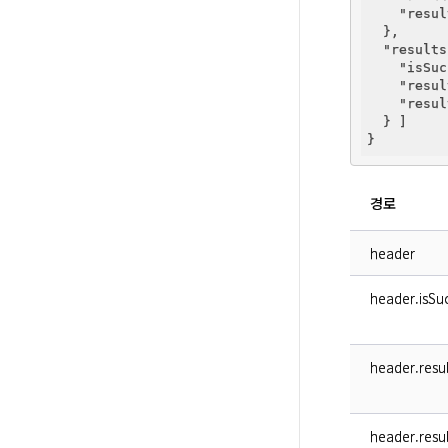
"resul
  },

"results
"isSuc
"resul
"resul
  } ]

경로
header
header.isSuc
header.resu
header.resu