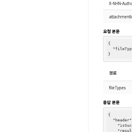
X-NHN-Autho
attachmentI
요청 본문
{

"fileTyp
경로
fileTypes
응답 본문
{

"header"
"isSuc
"resul