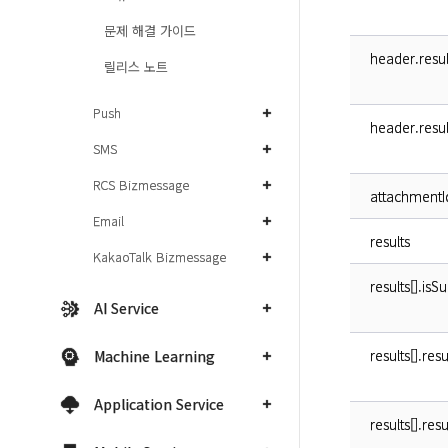
문제 해결 가이드
header.resu
릴리스 노트
Push
header.resu
SMS
RCS Bizmessage
attachmentI
Email
results
KakaoTalk Bizmessage
results[].isS
AI Service
results[].res
Machine Learning
Application Service
results[].re