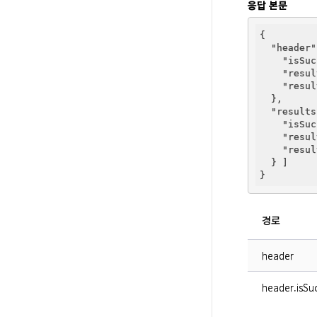
응답 본문
{

"header"
"isSuc
"resul
"resul
  },

"results
"isSuc
"resul
"resul
  } ]

경로
header
header.isSuc