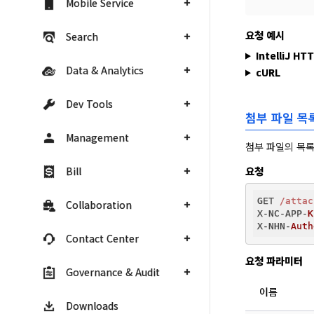
Mobile Service
요청 예시
Search
IntelliJ HT
Data & Analytics
cURL
Dev Tools
첨부 파일 목
Management
첨부 파일의 목록
Bill
요청
GET 
/attac
Collaboration
X-NC-APP-
K
X-NHN-
Auth
Contact Center
요청 파라미터
Governance & Audit
이름
Downloads