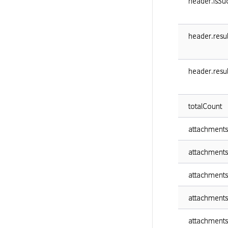
header.isSuc
header.resu
header.resu
totalCount
attachments
attachments
attachments
attachments[
attachments[