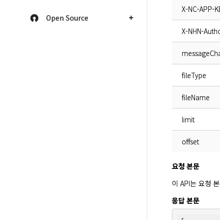
X-NC-APP-K
Open Source
X-NHN-Autho
messageCha
fileType
fileName
limit
offset
요청 본문
이 API는 요청
응답 본문