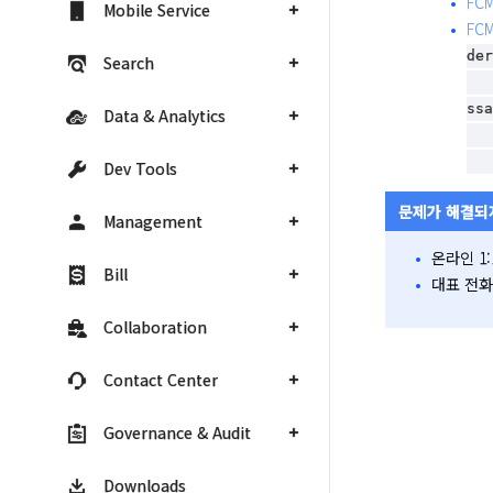
FC
Mobile Service
FC
der
Search
    When a client app registers for FCM, it must specify which sender
ssa
Data & Analytics
    You should use one of those sender IDs when sending message
Dev Tools
문제가 해결되
Management
온라인 1:
Bill
대표 전화: 
Collaboration
Contact Center
Governance & Audit
Downloads