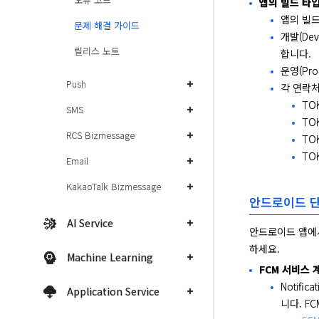
앱의 빌드 타입
앱의 빌드
문제 해결 가이드
개발(De
릴리스 노트
합니다.
운영(Pr
Push
각 연락처
TO
SMS
TO
RCS Bizmessage
TOK
TO
Email
KakaoTalk Bizmessage
안드로이드 단
AI Service
안드로이드 앱에서
하세요.
Machine Learning
FCM 서비스 계
Notifi
Application Service
니다. F