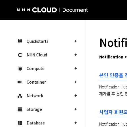
NHN Cloud Homepage
Noti
Quickstarts
NHN Cloud
Notification
Compute
본인 인증을 
Container
Notificati
재가입 후 본인 
Network
Storage
사업자 회원으
Database
Notificati