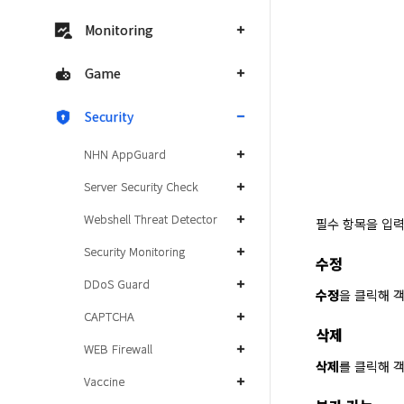
Monitoring
Game
Security
NHN AppGuard
Server Security Check
Webshell Threat Detector
필수 항목을 입
Security Monitoring
수정
DDoS Guard
수정
을 클릭해 
CAPTCHA
삭제
WEB Firewall
삭제
를 클릭해 
Vaccine