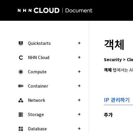
NHN Cloud Homepage
객체
Quickstarts
NHN Cloud
Security > 
객체
 탭에서는 A
Compute
Container
IP 관리하기
Network
추가
Storage
Database