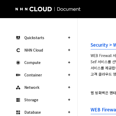
NHN Cloud Homepage
Quickstarts
Security > 
NHN Cloud
WEB Firewal
Self 서비스를
Compute
서비스를 제공합니
Container
Network
웹 방화벽은 펜타시
Storage
WEB Firew
Database