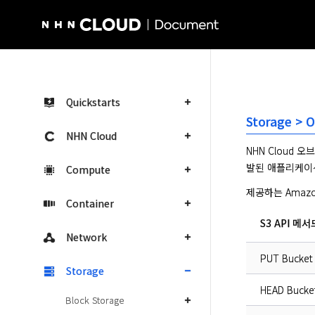
NHN Cloud Homepage
Quickstarts
Storage > 
NHN Cloud
NHN Cloud 
발된 애플리케이
Compute
제공하는 Amazo
Container
S3 API 메서
Network
PUT Bucket
Storage
HEAD Bucke
Block Storage