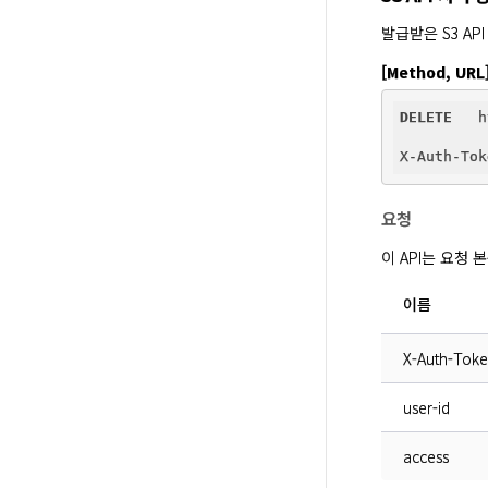
발급받은 S3 AP
[Method, URL
DELETE
   h
X-Auth-Tok
요청
이 API는 요청
이름
X-Auth-Tok
user-id
access