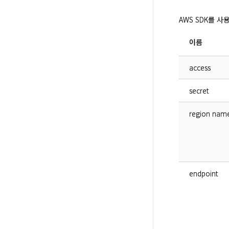
AWS SDK를 
이름
access
secret
region nam
endpoint