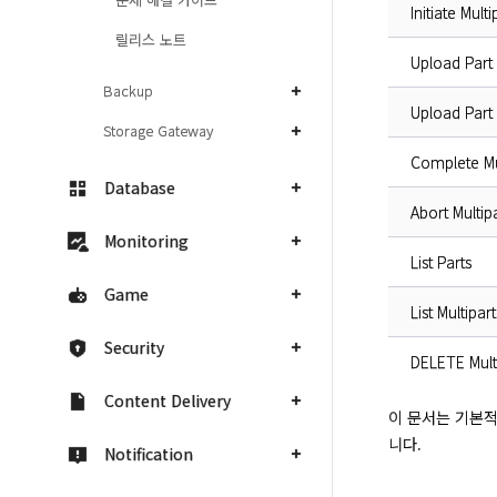
Initiate Mult
릴리스 노트
Upload Part
Backup
Upload Part
Storage Gateway
Complete Mu
Database
Abort Multip
Monitoring
List Parts
Game
List Multipar
Security
DELETE Mult
Content Delivery
이 문서는 기본적
니다.
Notification