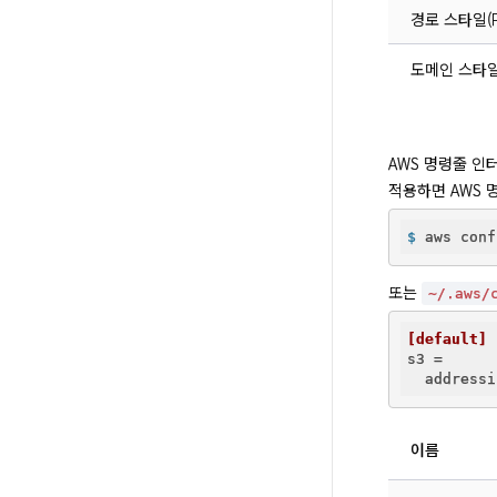
경로 스타일(Pat
도메인 스타일(Vi
AWS 명령줄 
적용하면 AWS 
$
 aws conf
또는 
~/.aws/
[default]
s3
 =

이름