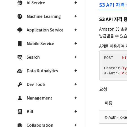
AI Service
S3 API 자격 
Machine Learning
S3 API 자격
Amazon S3 
Application Service
발급받을 수 있습
Mobile Service
API를 이용하여
Search
POST    
ht
Content-
Ty
Data & Analytics
X-Auth-
Tok
Dev Tools
요청
Management
이름
Bill
X-Auth-Tok
Collaboration