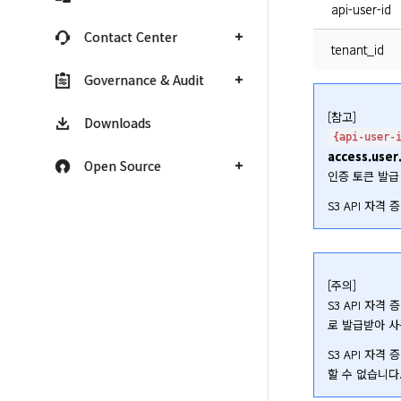
api-user-id
Contact Center
tenant_id
Governance & Audit
Downloads
{api-user-
access.user
Open Source
인증 토큰 발급 
S3 API 자
[주의]

S3 API 자
로 발급받아 사
S3 API 자
할 수 없습니다