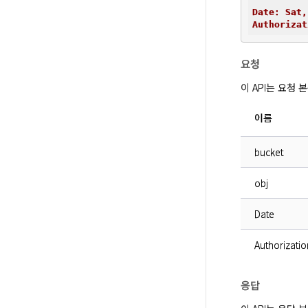
Date: Sat,
Authorizat
요청
이 API는 요청
이름
bucket
obj
Date
Authorizatio
응답