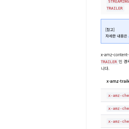
STREAMIN
TRAILER
[참고]

자세한 내용은 
x-amz-content
인 경
TRAILER
니다.
x-amz-trail
x-amz-ch
x-amz-ch
x-amz-ch