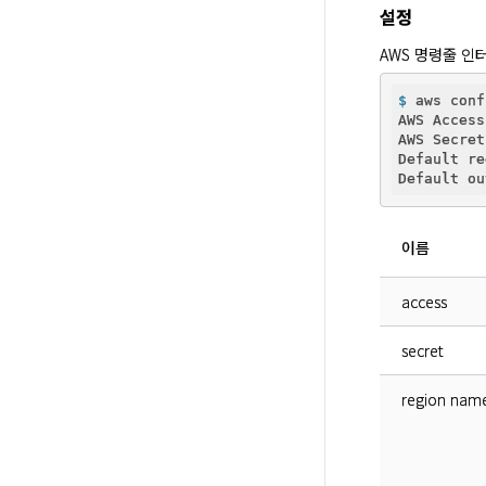
설정
AWS 명령줄 인
$
 aws conf
AWS Access
AWS Secret
Default re
이름
access
secret
region nam