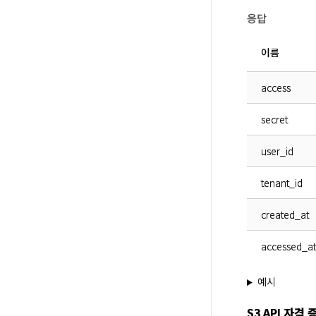
응답
이름
access
secret
user_id
tenant_id
created_at
accessed_at
예시
S3 API 자격