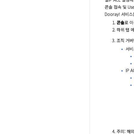
콘솔 접속 및 User
Dooray! 서비
콘솔
로 
하위 탭 
조직 거버
서비
IP 
주의: 해