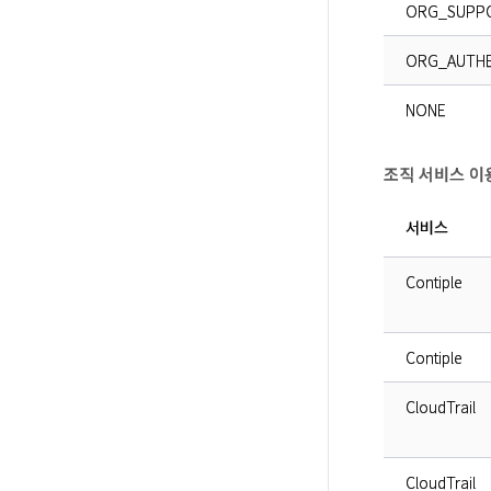
ORG_SUPP
ORG_AUTHE
NONE
조직 서비스 이
서비스
Contiple
Contiple
CloudTrail
CloudTrail