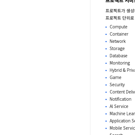
프로젝트가 생성되
프로젝트 단위로 
Compute
Container
Network
Storage
Database
Monitoring
Hybrid & Priv
Game
Security
Content Deli
Notification
AI Service
Machine Lear
Application S
Mobile Servi
Search