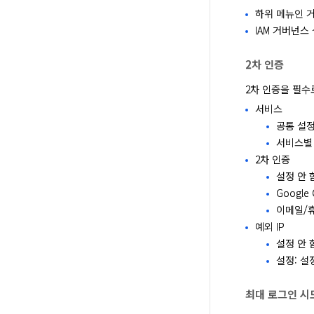
하위 메뉴인 
IAM 거버넌스
2차 인증
2차 인증을 필수
서비스
공통 설정
서비스별 설
2차 인증
설정 안 
Googl
이메일/휴
예외 IP
설정 안 
설정: 설
최대 로그인 시