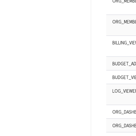
ORG_MEMB
ORG_MEMB
BILLING_VI
BUDGET_AD
BUDGET_VI
LOG_VIEWE
ORG_DASH
ORG_DASH