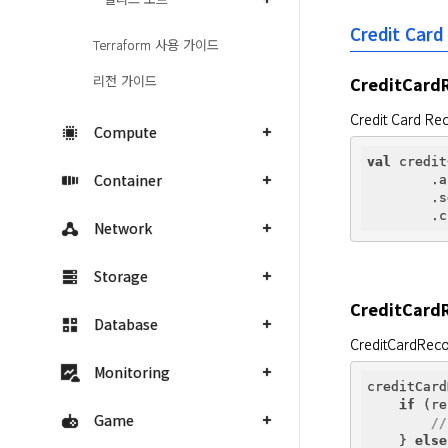
Credit Car
Terraform 사용 가이드
리전 가이드
CreditCar
Credit Card
Compute
val
 credit
Container
        .a
        .s
Network
Storage
CreditCard
Database
CreditCardRe
Monitoring
creditCard
if
 (re
Game
//
    } 
else