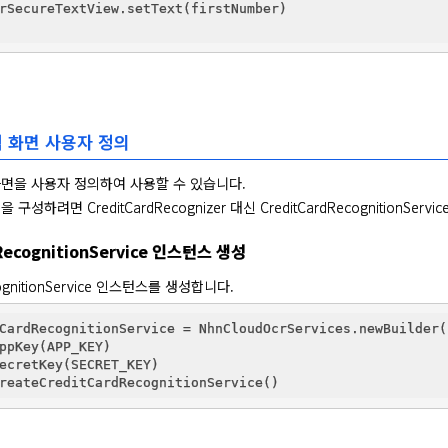
rSecureTextView.setText(firstNumber)

 화면 사용자 정의
면을 사용자 정의하여 사용할 수 있습니다.

구성하려면 CreditCardRecognizer 대신 CreditCardRecognitionSer
RecognitionService 인스턴스 생성
cognitionService 인스턴스를 생성합니다.
CardRecognitionService = NhnCloudOcrServices.newBuilder(c
ppKey(APP_KEY)

ecretKey(SECRET_KEY)
