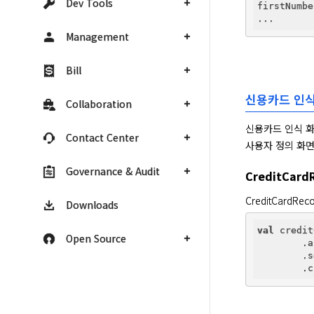
Dev Tools
firstNumbe
Management
Bill
신용카드 인식
Collaboration
신용카드 인식 화
Contact Center
사용자 정의 화면을 
Governance & Audit
CreditCard
CreditCardRe
Downloads
val
 credit
Open Source
        .a
        .s