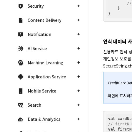
//
Security
    }

Content Delivery
Notification
인식 데이터 
AI Service
신용카드 인식 성공
개인정보 보호를 
Machine Learning
SecureStrin
Application Service
CreditCar
Mobile Service
화면에 표시하기
Search
Data & Analytics
val
// firstNu
val
 firstN