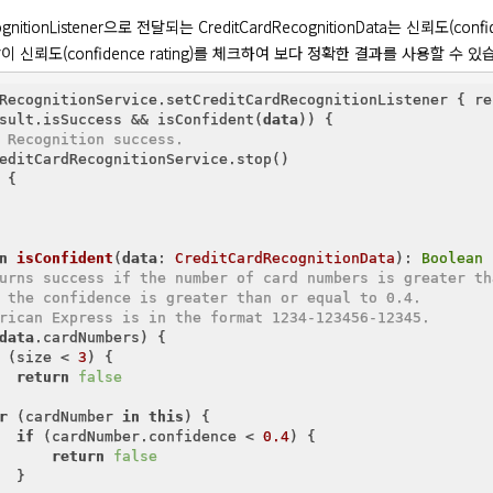
cognitionListener으로 전달되는 CreditCardRecognitionData는 신뢰도(c
 신뢰도(confidence rating)를 체크하여 보다 정확한 결과를 사용할 수 있
RecognitionService.setCreditCardRecognitionListener { re
sult.isSuccess && isConfident(
data
)) {

 Recognition success.
editCardRecognitionService.stop()

 {

n
isConfident
(
data
: 
CreditCardRecognitionData
)
: 
Boolean
 
urns success if the number of card numbers is greater th
 the confidence is greater than or equal to 0.4.
rican Express is in the format 1234-123456-12345.
data
.cardNumbers) {

 (size < 
3
) {

return
false
r
 (cardNumber 
in
this
) {

if
 (cardNumber.confidence < 
0.4
) {

return
false
  }
