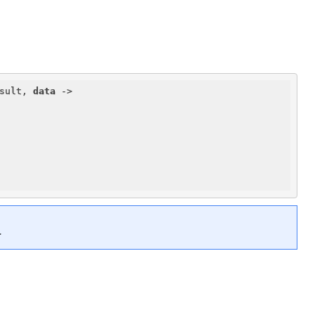
sult, 
data
 ->

.