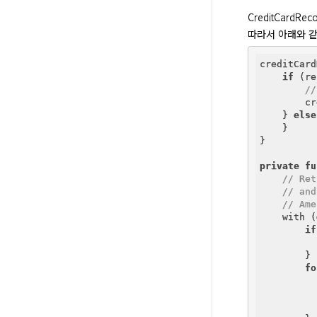
CreditCardRe
따라서 아래와 같이
creditCard
if
 (re
//
        cr
    } 
else
    }

}

private
fu
// Ret
// and
// Ame
    with (
if
        }

fo
          