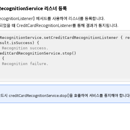
RecognitionService 리스너 등록
dRecognitionListener() 메서드를 사용하여 리스너를 등록합니다.

 때 CreditCardRecognitionListener를 통해 결과가 통지됩니다.
RecognitionService.setCreditCardRecognitionListener { re
sult.isSuccess) {

 Recognition success.
editCardRecognitionService.stop()

 {

 Recognition failure.
시 creditCardRecognitionService.stop()을 호출하여 서비스를 중지해야 합니다