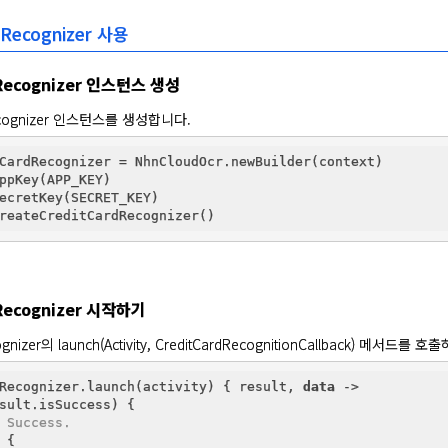
d Recognizer 사용
dRecognizer 인스턴스 생성
 Recognizer 인스턴스를 생성합니다.
CardRecognizer = NhnCloudOcr.newBuilder(context)

ppKey(APP_KEY)

ecretKey(SECRET_KEY)

Recognizer 시작하기
cognizer의 launch(Activity, CreditCardRecognitionCallback) 
Recognizer.launch(activity) { result, 
data
 ->

sult.isSuccess) {

 Success.
 {
