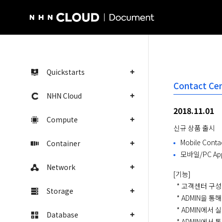
NHN Cloud Homepage
Quickstarts
Contact Cen
NHN Cloud
2018.11.01
Compute
신규 상품 출시
Mobile Cont
Container
모바일/PC A
Network
[기능]

  * 고객센터 구성 시 070번호 무료 제공

Storage
  * ADMIN을 통해 고객센터 세부 시나리오,멘트,근무시간 등 실시간 변경 가능

  * ADMIN에서 실시간 모니터링 가능(인입/상담원대기 현황)

Database
  * ADMIN에서 통계(시간,일,월,주)(기간별,유형별,상담원별)
