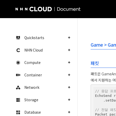
NHN Cloud Homepage
Quickstarts
Game > Game
NHN Cloud
Compute
패킷
패킷은 GameA
Container
에서 지원하는 여
Network
// 응답 프
EchoSend r
Storage
    .setDa
// 전달 패
Database
Packet pac