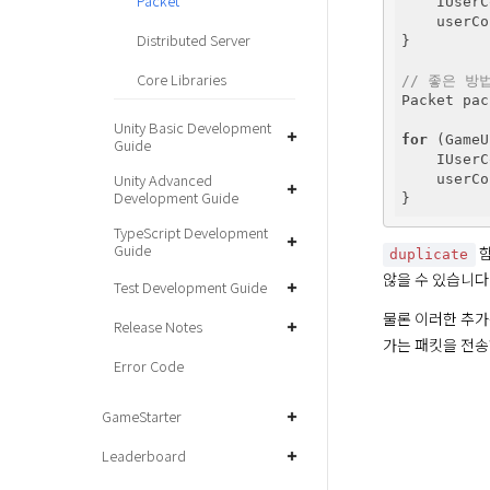
Packet
    IUserC
    userCo
Distributed Server
}

Core Libraries
// 좋은 방
Packet pac
Unity Basic Development
for
 (GameU
Guide
    IUserC
Unity Advanced
    userCo
Development Guide
TypeScript Development
Guide
 
duplicate
않을 수 있습니다.
Test Development Guide
물론 이러한 추가
Release Notes
가는 패킷을 전송
Error Code
GameStarter
Leaderboard