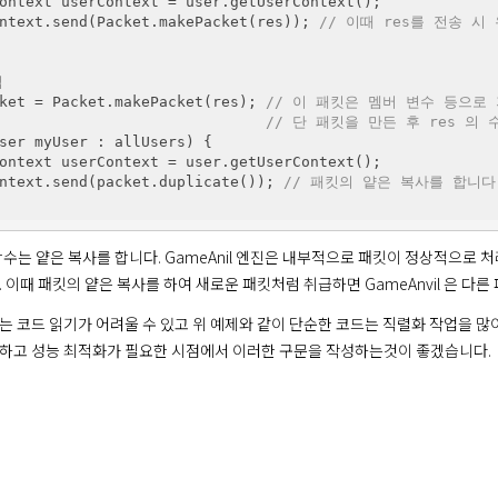
ontext userContext = user.getUserContext();

ntext.send(Packet.makePacket(res)); 
// 이때 res를 전송 시
법
ket = Packet.makePacket(res); 
// 이 패킷은 멤버 변수 등으로
// 단 패킷을 만든 후 res 의
ser myUser : allUsers) {

ontext userContext = user.getUserContext();

ntext.send(packet.duplicate()); 
// 패킷의 얕은 복사를 합니다
함수는 얕은 복사를 합니다. GameAnil 엔진은 내부적으로 패킷이 정상적으로
 이때 패킷의 얕은 복사를 하여 새로운 패킷처럼 취급하면 GameAnvil 은 다른
는 코드 읽기가 어려울 수 있고 위 예제와 같이 단순한 코드는 직렬화 작업을 많이
하고 성능 최적화가 필요한 시점에서 이러한 구문을 작성하는것이 좋겠습니다. 