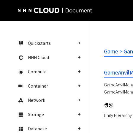
NHN Cloud Homepage
Quickstarts
Game > Gam
NHN Cloud
Compute
GameAnvil
GameAnvilM
Container
GameAnvilMa
Network
생성
Storage
Unity Hiera
Database