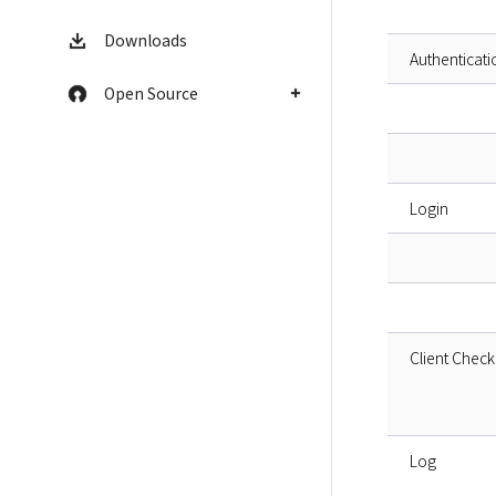
Downloads
Authenticati
Open Source
Login
Client Check
Log