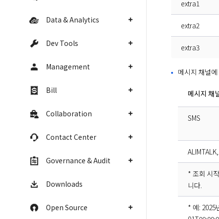
extra1
Data & Analytics
extra2
Dev Tools
extra3
Management
메시지 채널에 
Bill
메시지 채
Collaboration
SMS
Contact Center
ALIMTALK,
Governance & Audit
* 조회 시
Downloads
니다.
Open Source
* 예: 20