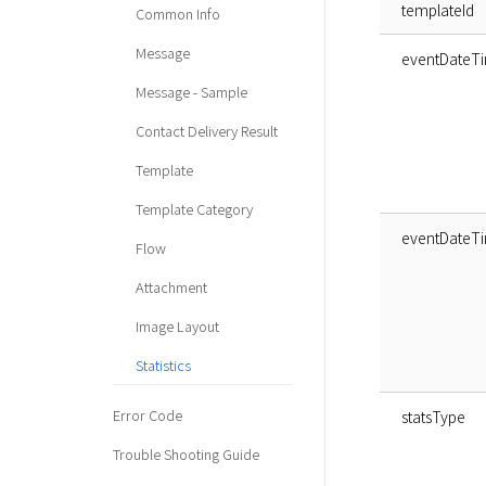
templateId
Common Info
Message
eventDateT
Message - Sample
Contact Delivery Result
Template
Template Category
eventDateT
Flow
Attachment
Image Layout
Statistics
Error Code
statsType
Trouble Shooting Guide