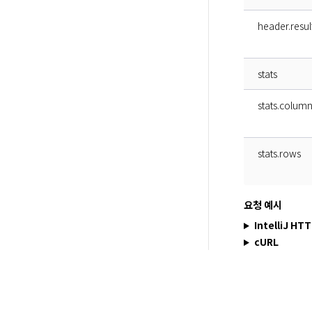
header.resu
stats
stats.colum
stats.rows
요청 예시
IntelliJ HT
cURL