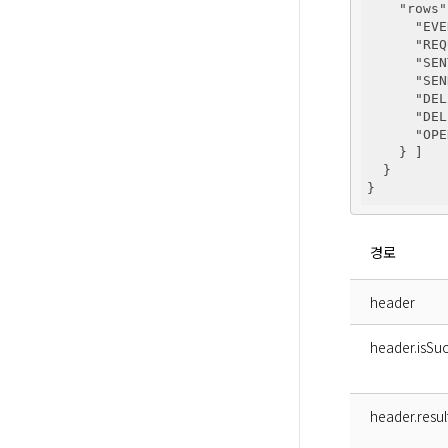
"rows"
"EVE
"REQ
"SEN
"SEN
"DEL
"DEL
"OPE
    } ]

  }

경로
header
header.isSuc
header.resu