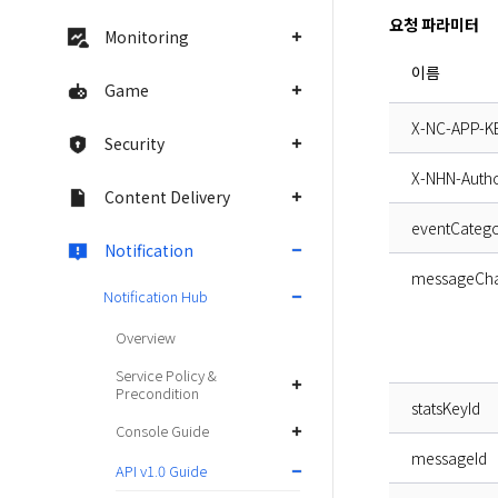
요청 파라미터
Monitoring
이름
Game
X-NC-APP-K
Security
X-NHN-Autho
Content Delivery
eventCateg
Notification
messageCha
Notification Hub
Overview
Service Policy &
Precondition
statsKeyId
Console Guide
messageId
API v1.0 Guide