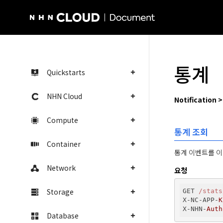
NHN Cloud Homepage
통계
Quickstarts
NHN Cloud
Notification 
Compute
통계 조회
Container
통계 이벤트를 이
Network
요청
Storage
GET 
/stats
X-NC-APP-
K
X-NHN-
Auth
Database