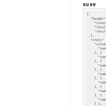
응답 본문
{

"header"
"isSuc
"resul
"resul
  },

"stats"
 
"colum
"nam
    }, {

"nam
    }, {

"nam
    }, {

"nam
    }, {

"nam
    }, {

"nam
    }, {

"nam
    } ],
