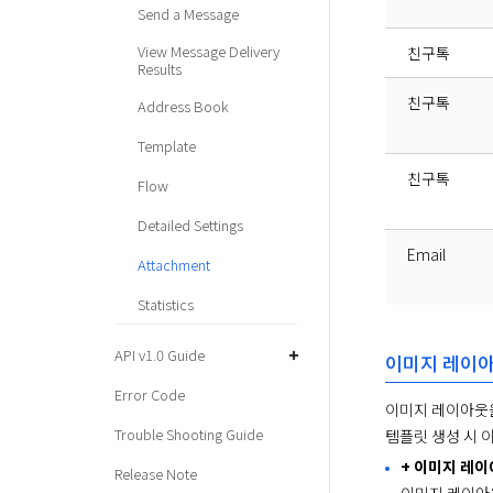
Send a Message
View Message Delivery
친구톡
Results
친구톡
Address Book
Template
친구톡
Flow
Detailed Settings
Email
Attachment
Statistics
API v1.0 Guide
이미지 레이아
Error Code
이미지 레이아웃을 
Trouble Shooting Guide
템플릿 생성 시 
+ 이미지 레이
Release Note