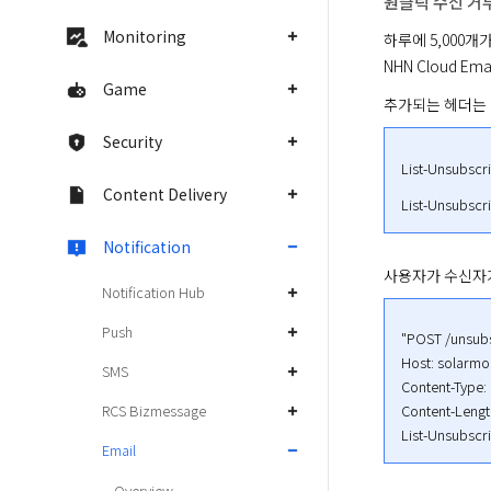
원클릭 수신 거
Monitoring
하루에 5,000개
NHN Cloud 
Game
추가되는 헤더는 
Security
List-Unsubscr
Content Delivery
List-Unsubscri
Notification
사용자가 수신자가
Notification Hub
Push
"POST /unsubs
Host: solarmo
SMS
Content-Type:
Content-Length
RCS Bizmessage
List-Unsubscr
Email
Overview