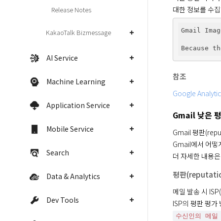
대한 정보를 수집
Release Notes
Gmail Imag
KakaoTalk Bizmessage
Because th
AI Service
참조
Machine Learning
Google Analytic
Application Service
Gmail 낮은 평
Mobile Service
Gmail 평판(re
Gmail에서 어떻
Search
더 자세한 내용은
평판(reputati
Data & Analytics
메일 발송 시 ISP
Dev Tools
ISP의 평판 평가
수신인의 메일