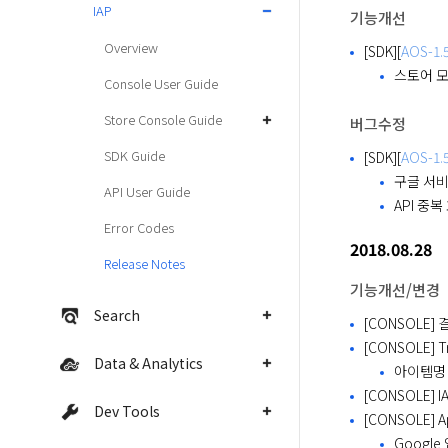
IAP
기능개선
Overview
[SDK][
AOS-1.5
스토어 모
Console User Guide
Store Console Guide
버그수정
SDK Guide
[SDK][
AOS-1.5
구글 서비
API User Guide
API 중
Error Codes
2018.08.28
Release Notes
기능개선/변경
Search
[CONSOLE
[CONSOLE] T
Data & Analytics
아이템명 
[CONSOLE]
Dev Tools
[CONSOLE] 
Googl