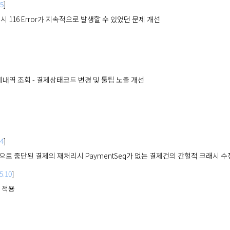
.5
]
시 116 Error가 지속적으로 발생할 수 있었던 문제 개선
 결제내역 조회 - 결제상태코드 변경 및 툴팁 노출 개선
.4
]
로 중단된 결제의 재처리시 PaymentSeq가 없는 결제건의 간헐적 크래시 수
5.10
]
적용