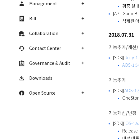
Management
검증 실패
[API] Game
Bill
삭제된 아
Collaboration
2018.07.31
기능추가/개선
Contact Center
[SDK][
Unity-1.
Governance & Audit
AOS-1.5.
Downloads
기능추가
[SDK][
AOS-1.5
Open Source
OneStor
기능개선/변경
[SDK][
iOS-1.5
Release
내부 네트