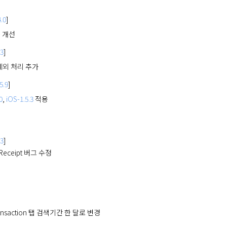
.0
]
 개선
.3
]
g 예외 처리 추가
5.9
]
0
,
iOS-1.5.3
적용
.3
]
 Receipt 버그 수정
Transaction 탭 검색기간 한 달로 변경