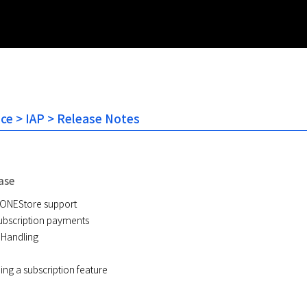
ice > IAP > Release Notes
ase
 ONEStore support
subscription payments
r Handling
ing a subscription feature