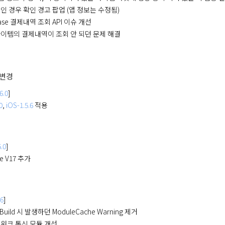
인 경우 확인 경고 팝업 (앱 정보는 수정됨)
Base 결제내역 조회 API 이슈 개선
이템의 결제내역이 조회 안 되던 문제 해결
/변경
6.0
]
0
,
iOS-1.5.6
적용
.0
]
e V17 추가
.6
]
 Build 시 발생하던 ModuleCache Warning 제거
워크 통신 모듈 개선