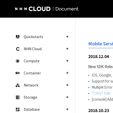
NHN Cloud Homepage
Quickstarts
Mobile Serv
NHN Cloud
2018.12.04
Compute
New SDK Rele
Container
iOS, Google,
Support for 
Network
Multiple Erro
TOAST SDK
Storage
[console] Add
Database
2018.10.23