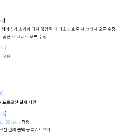
.2
]
 서비스가 초기화 되지 않았을 때 메소드 호출 시 크래시 오류 수정
se 접근 시 크래시 오류 수정
7.1
]
2
적용
.0
]
re 프로모션 결제 지원
7.0
]
1
,
iOS-1.6.0
적용
모션 결제 콜백 등록 API 추가