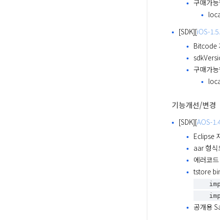
구매가능
loc
[SDK][
iOS-1.5
Bitcod
sdkVersi
구매가능
loc
기능개선/변경
[SDK][
AOS-1.4
Eclips
aar 형식
에러코드 추
tstore 
   
  
공개용 Sa