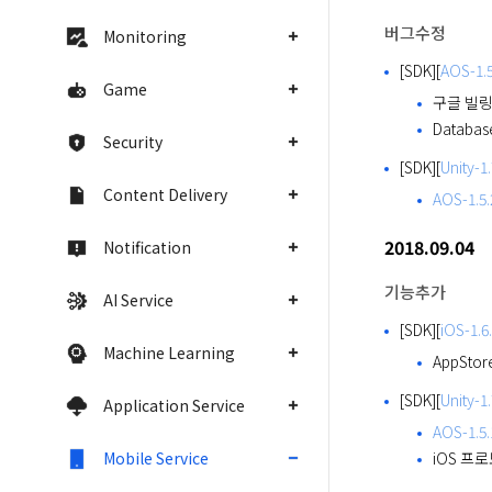
버그수정
Monitoring
[SDK][
AOS-1.5
Game
구글 빌링
Databa
Security
[SDK][
Unity-1.
Content Delivery
AOS-1.5.
2018.09.04
Notification
기능추가
AI Service
[SDK][
iOS-1.6
Machine Learning
AppSto
[SDK][
Unity-1.
Application Service
AOS-1.5.
iOS 프로
Mobile Service