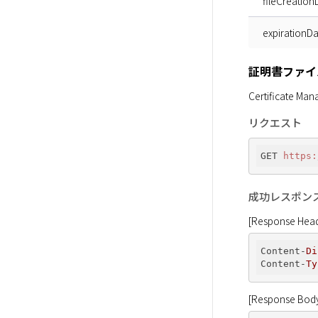
fileCreation
expirationDa
証明書ファイ
Certific
リクエスト
GET 
https:
成功レスポン
[Response Head
Content-
Di
Content-
Ty
[Response Bod