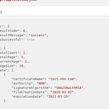
y]
r"
: {

esultCode"
: 
0
,

esultMessage"
: 
"success"
,

sSuccessful"
: 
true
: {

otalCount"
: 
1
,

otalPage"
: 
1
,

urrentPage"
: 
1
,

ageSize"
: 
10
,

ata"
: [

  {

"certificateName"
: 
"test.nhn.com"
,

"authority"
: 
"NHN"
,

"signatureAlgorithm"
: 
"SHA256withRSA"
,

"fileCreationDate"
: 
"2020-03-02"
,

"expirationDate"
: 
"2021-03-25"
  }
