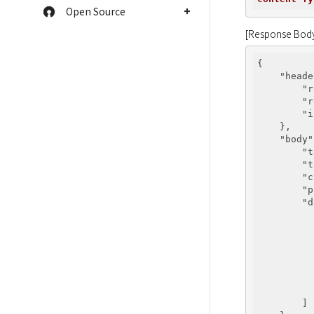
Open Source
[Response Bod
{

"heade
"r
"r
"i
    },

"body"
"t
"t
"c
"p
"d
          
          
        ]
