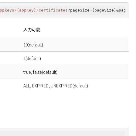
ppkeys
/{appKey}/certificates
入力可能
10(default)
1(default)
true, false(default)
ALL, EXPIRED, UNEXPIRED(default)