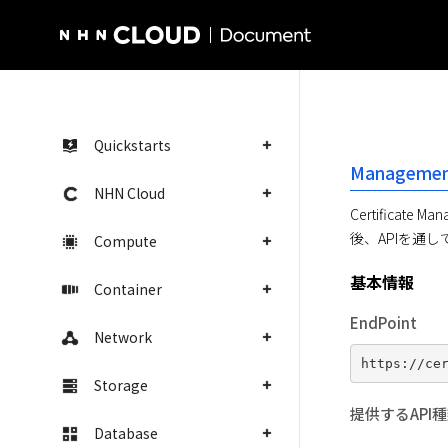
NHN Cloud Homepage
Quickstarts
Management
NHN Cloud
Certific
後、APIを通
Compute
基本情報
Container
EndPoint
Network
Storage
提供するAPI
Database