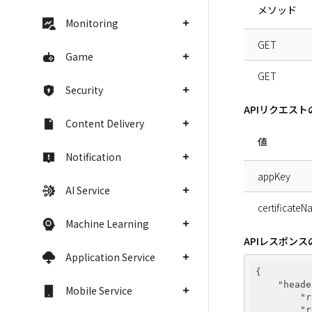
メソッド
Monitoring
GET
Game
GET
Security
APIリクエス
Content Delivery
値
Notification
appKey
AI Service
certificate
Machine Learning
APIレスポン
Application Service
{

"heade
Mobile Service
"r
"r