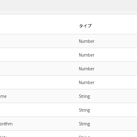
タイプ
Number
Number
Number
Number
Name
String
String
gorithm
String