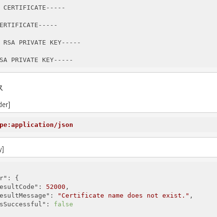
 CERTIFICATE-----

ERTIFICATE-----

 RSA PRIVATE KEY-----

ス
er]
pe:application/json
y]
r"
: {

esultCode"
: 
52000
,

esultMessage"
: 
"Certificate name does not exist."
,

sSuccessful"
: 
false