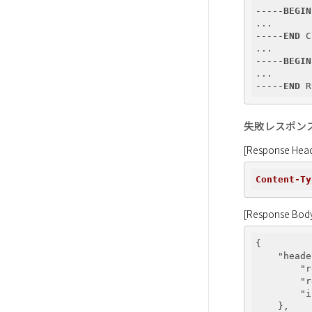
-----
BEGIN
...

-----
END
 C
...

-----
BEGIN
...

-----
END
失敗レスポン
[Response Head
Content-Ty
[Response Bod
{

"heade
"r
"r
"i
    },
