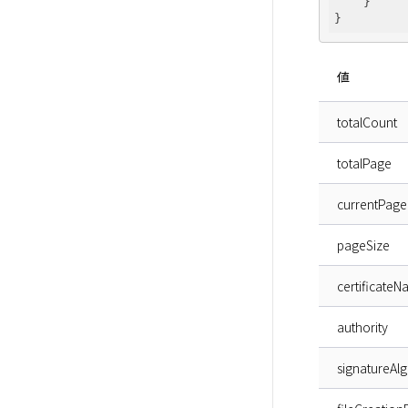
    }

値
totalCount
totalPage
currentPage
pageSize
certificate
authority
signatureAl