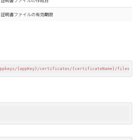
証明書ファイルの作成日
証明書ファイルの有効期限
ppkeys
/{appKey}/certificates
/{certificateName}/files