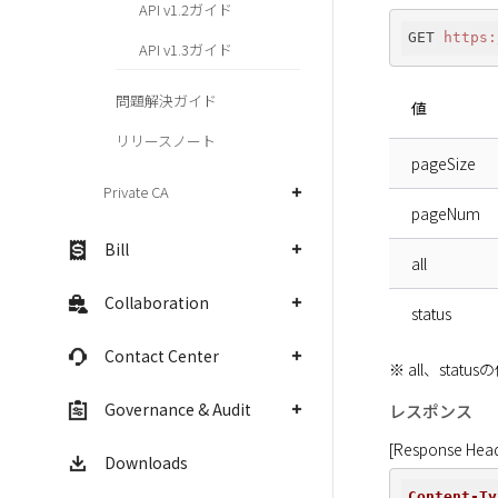
API v1.2ガイド
GET 
https:
API v1.3ガイド
問題解決ガイド
値
リリースノート
pageSize
Private CA
pageNum
Bill
all
Collaboration
status
Contact Center
※ all、st
Governance & Audit
レスポンス
[Response Head
Downloads
Content-Ty