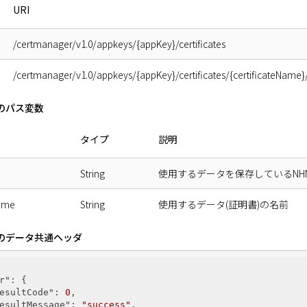
URI
/certmanager/v1.0/appkeys/{appKey}/certificates
/certmanager/v1.0/appkeys/{appKey}/certificates/{certificateName}/
トのパス変数
タイプ
説明
String
使用するデータを保存しているNHN
Name
String
使用するデータ(証明書)の名前
スのデータ共通ヘッダ
r"
: {

esultCode"
: 
0
,

esultMessage"
: 
"success"
,
