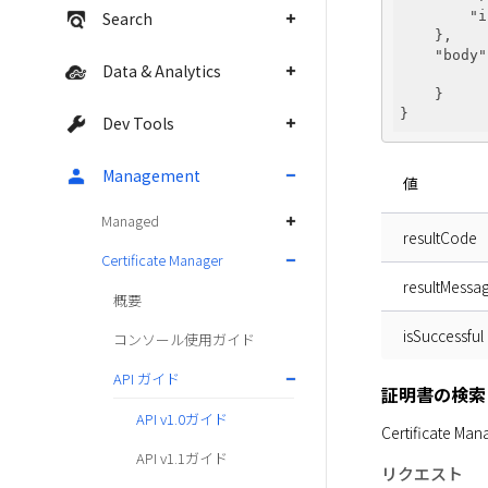
Search
"i
    },

"body"
Data & Analytics
    }

Dev Tools
Management
値
Managed
resultCode
Certificate Manager
resultMessa
概要
isSuccessful
コンソール使用ガイド
API ガイド
証明書の検索
API v1.0ガイド
Certifica
API v1.1ガイド
リクエスト