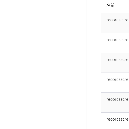
名前
recordset.re
recordset.re
recordset.rec
recordset.re
recordset.re
recordset.re