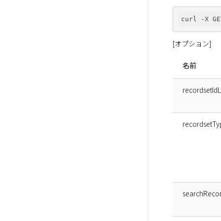
curl -X GE
[オプション]
名前
recordsetIdL
recordsetTy
searchReco