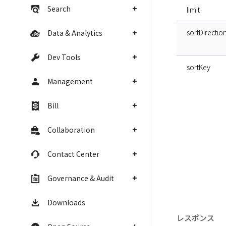
Search
limit
sortDirectio
Data & Analytics
Dev Tools
sortKey
Management
Bill
Collaboration
Contact Center
Governance & Audit
Downloads
レスポンス