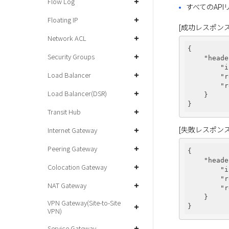
Flow Log
すべてのAP
Floating IP
[成功レスポンス
Network ACL
{

Security Groups
"heade
"i
Load Balancer
"r
"r
Load Balancer(DSR)
    }

Transit Hub
[失敗レスポンス
Internet Gateway
Peering Gateway
{

"heade
Colocation Gateway
"i
"r
NAT Gateway
"r
    }

VPN Gateway(Site-to-Site
VPN)
Service Gateway