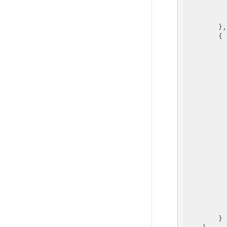
          
          
        },

        {

          
          
          
          
          
        }
