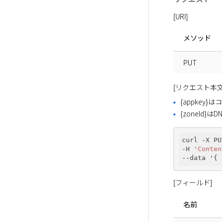
[URI]
メソッド
PUT
[リクエスト本文
{appkey
{zoneId}はD
curl -X PU
-H 
'Conten
--data '{ 
[フィールド]
名前