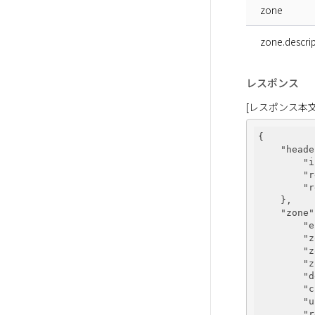
zone
zone.descrip
レスポンス
[レスポンス本文
{

"heade
"i
"r
"r
    },

"zone"
"e
"z
"z
"z
"d
"c
"u
"r