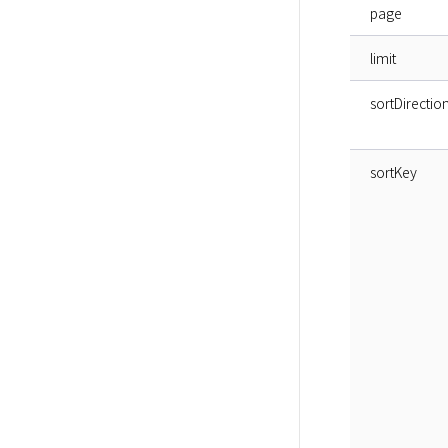
page
limit
sortDirectio
sortKey