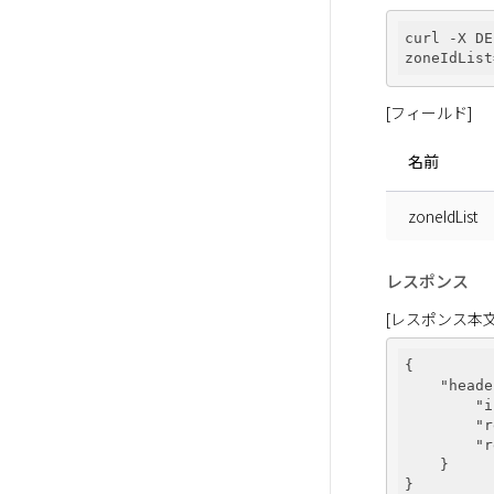
curl -X DE
zoneIdList
[フィールド]
名前
zoneIdList
レスポンス
[レスポンス本文
{

"heade
"i
"r
"r
    }
