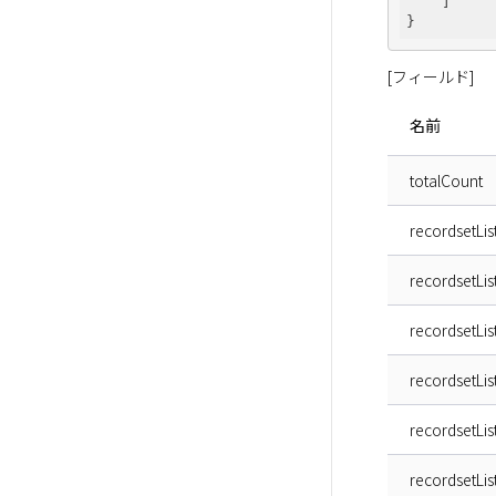
    ]

[フィールド]
名前
totalCount
recordsetLis
recordsetLis
recordsetLi
recordsetLis
recordsetList
recordsetLis