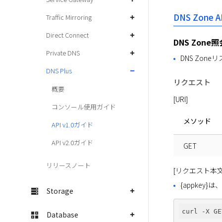
DNS Zone A
Traffic Mirroring
Direct Connect
DNS Zone照
Private DNS
DNS Zon
DNS Plus
リクエスト
概要
[URI]
コンソール使用ガイド
メソッド
API v1.0ガイド
API v2.0ガイド
GET
リリースノート
[リクエスト本文
{appkey
Storage
curl -X GE
Database