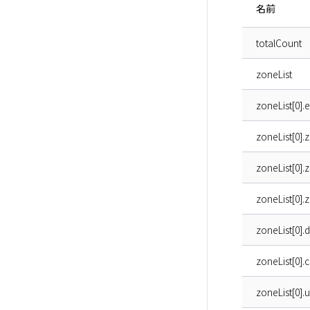
名前
totalCount
zoneList
zoneList[0].
zoneList[0].
zoneList[0]
zoneList[0].
zoneList[0].
zoneList[0].
zoneList[0].