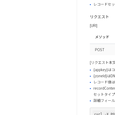
レコードセッ
リクエスト
[URI]
メソッド
POST
[リクエスト本文
{appkey
{zoneId}はD
レコード値は必須
record
セットタイプ
詳細フィールド
curl -X PO