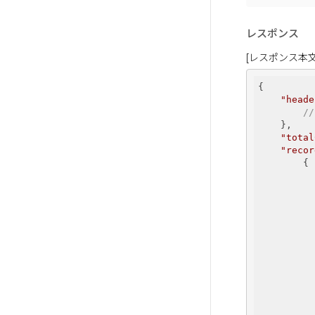
レスポンス
[レスポンス本文
{

"heade
/
    },

"total
"recor
        {

          