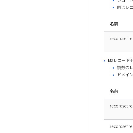
レコード
同じレコ
名前
recordset.r
MXレコード
複数の
ドメイ
名前
recordset.rec
recordset.r