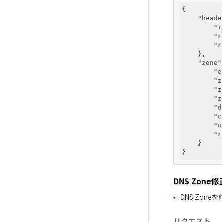
{

"heade
"i
"r
"r
    },

"zone"
"e
"z
"z
"z
"d
"c
"u
"r
    }

DNS Zone修
DNS Zon
リクエスト