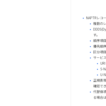
NAPTRレコ
複数の
DDDS(
す。
順序項目
優先順
区分項目
サービス
UR
S-
U-
正規表
確認で
代替値項
る場合は