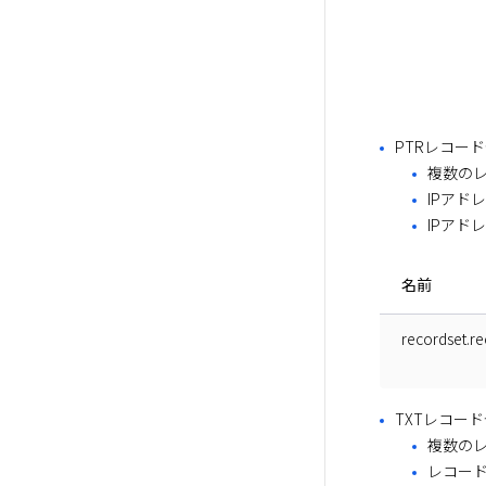
PTRレコー
複数の
IPアド
IPアドレ
名前
recordset.r
TXTレコー
複数の
レコー