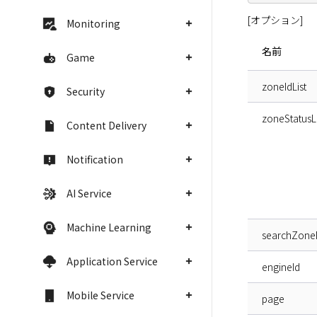
[オプション]
Monitoring
名前
Game
zoneIdList
Security
zoneStatusLi
Content Delivery
Notification
AI Service
Machine Learning
searchZon
Application Service
engineId
Mobile Service
page