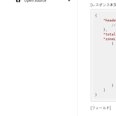
Open Source
[レスポンス本文
{

"heade
/
    },

"total
"zoneL
        {

        }

    ]

[フィールド]