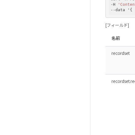
-H 
'Conten
--data '{ 
[フィールド]
名前
recordset
recordset.r