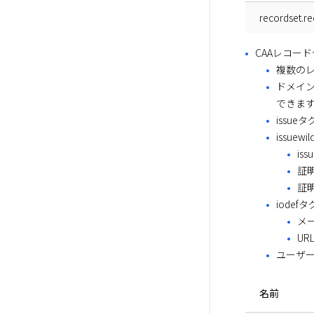
recordset.re
CAAレコー
複数の
ドメイン
できま
issu
issu
is
証
証
iode
メー
UR
ユーザー
名前