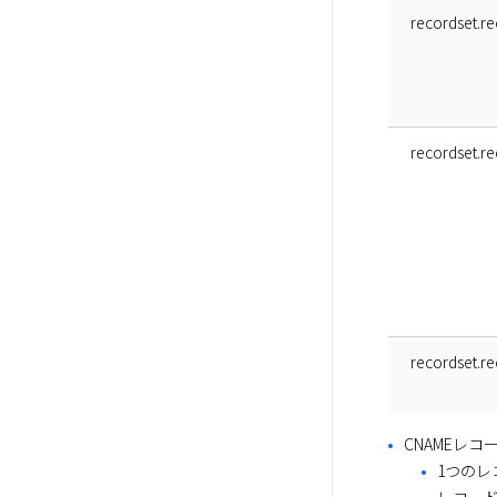
recordset.rec
recordset.rec
recordset.re
CNAMEレコ
1つのレ