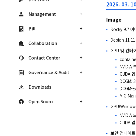
2026. 03. 10
Management
Image
Bill
Rocky 9.7
Debian 11.1
Collaboration
GPU 및 컨테이
Contact Center
containe
NVIDIA 
Governance & Audit
CUDA 업
DCGM: 3.
Downloads
DCGM-Exp
MIG Mana
Open Source
GPU(Window
NVIDIA
CUDA 업
보안 업데이트