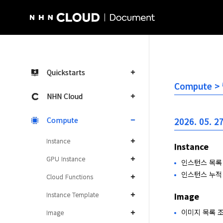
NHN Cloud Homepage
Quickstarts
Compute 
NHN Cloud
Compute
2026. 05. 27
Instance
Instance
GPU Instance
인스턴스 목록 조회
인스턴스 누적 
Cloud Functions
Instance Template
Image
이미지 목록 조회 
Image