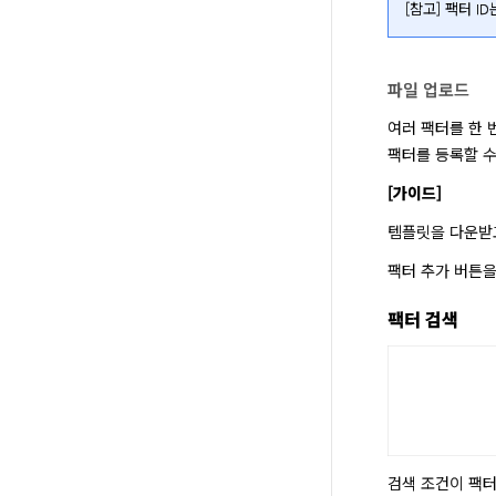
[참고] 팩터 I
파일 업로드
여러 팩터를 한 
팩터를 등록할 수
[가이드]
템플릿을 다운받고
팩터 추가 버튼을
팩터 검색
검색 조건이 팩터