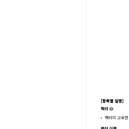
[항목별 설명]
팩터 ID
팩터의 고유한 
팩터 이름