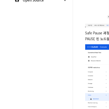
Open Source
Safe Pause 과
PAUSE 된 노드