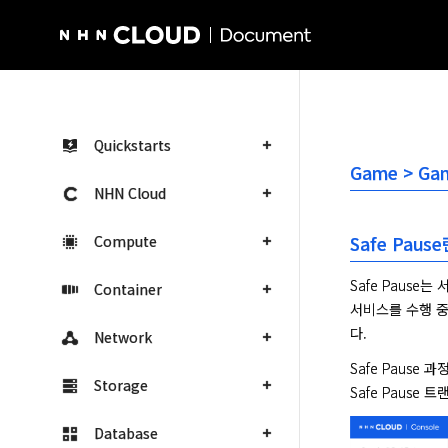
NHN Cloud Homepage
Quickstarts
Game > Ga
NHN Cloud
Compute
Safe Pause
Safe Pause
Container
서비스를 수행 중인
다.
Network
Safe Pause
Storage
Safe Pause
Database