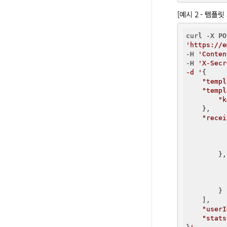
[예시 2 - 템플릿
'https://e
-H 
'Conten
-H 
'X-Secr
-d '
{

"templ
"templ
"k
    },

"recei
        },
        }

    ],

"userI
"stats