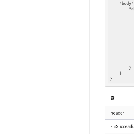
"body"
"d
          
          
          
        }

    }

값
header
- isSuccessfu