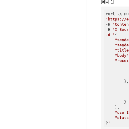
[예시 1]
'https://e
-H 
'Conten
-H 
'X-Secr
-d '
{

"sende
"sende
"title
"body"
"recei
        },
        }

    ],

"userI
"stats
}