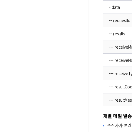
- data
-- requestId
-- results
--- receiveM
--- receive
--- receiveT
--- resultCo
--- resultMe
개별 메일 발송
수신자가 여러