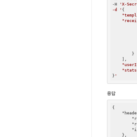
-H 
'X-Secr
-d '
{

"templ
"recei
          
        }

    ],

"userI
"stats
}
응답
{

"heade
"r
"r
"i
    },
