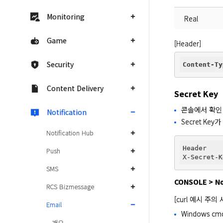
Monitoring
Real
Game
[Header]
Security
Content-Ty
Content Delivery
Secret Key
콘솔에서 확인
Notification
Secret K
Notification Hub
Header

Push
X-Secret-K
SMS
CONSOLE > No
RCS Bizmessage
[curl 예시 주의 
Email
Windows 
개요