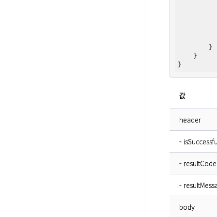
          
          
        }

    }

값
header
- isSuccessfu
- resultCode
- resultMess
body