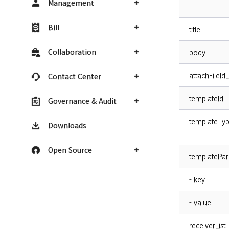
Management
Bill
title
Collaboration
body
attachFileIdL
Contact Center
templateId
Governance & Audit
templateTy
Downloads
Open Source
templatePa
- key
- value
receiverList