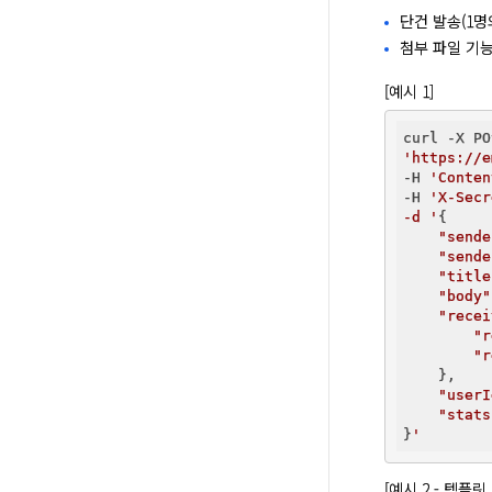
단건 발송(1명
첨부 파일 기
[예시 1]
'https://e
-H 
'Conten
-H 
'X-Secr
-d '
{

"sende
"sende
"title
"body"
"recei
"r
"r
    },

"userI
"stats
}
[예시 2 - 템플릿