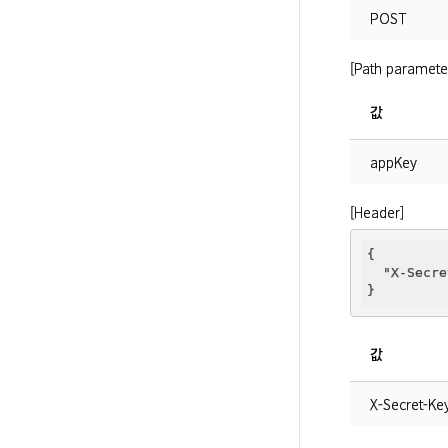
POST
[Path paramete
값
appKey
[Header]
{

"X-Secre
값
X-Secret-Ke