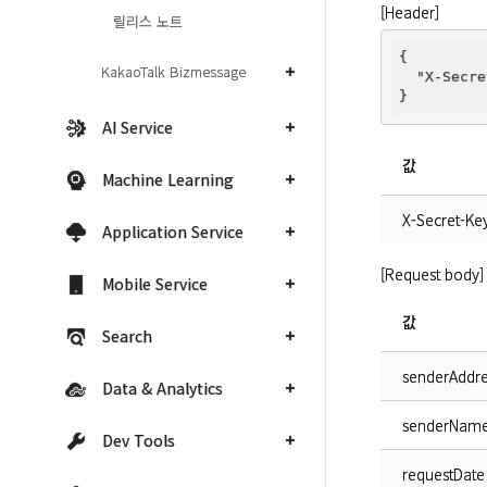
[Header]
릴리스 노트
{

KakaoTalk Bizmessage
"X-Secre
AI Service
값
Machine Learning
X-Secret-Ke
Application Service
[Request body]
Mobile Service
값
Search
senderAddre
Data & Analytics
senderNam
Dev Tools
requestDate