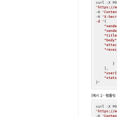
'https://e
-H 
'Conten
-H 
'X-Secr
-d '
{

"sende
"sende
"title
"body"
"attac
"recei
        }

    ],

"userI
"stats
}
[예시 2 - 템플릿
'https://e
-H 
'Conten