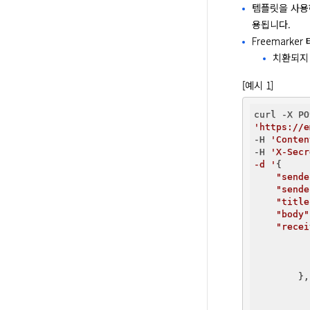
템플릿을 사
용됩니다.
Freemark
치환되지 
[예시 1]
'https://e
-H 
'Conten
-H 
'X-Secr
-d '
{

"sende
"sende
"title
"body"
"recei
        },