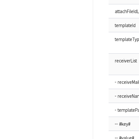
attachFileIdL
templateId
templateTy
receiverList
- receiveMai
- receiveN
- templateP
-- #key#
-- #value#