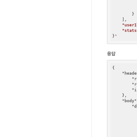
        }

    ],

"userI
"stats
}
응답
{

"heade
"r
"r
"i
    },

"body"
"d
          