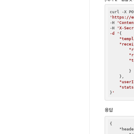
'https://e
-H 
'Conten
-H 
'X-Secr
-d '
{

"templ
"recei
"r
"r
"t
        }

    },

"userI
"stats
}
응답
{

"heade