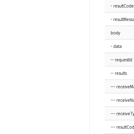
- resultCode
- resultMess
body
- data
-- requestId
-- results
--- receiveM
--- receive
--- receiveT
--- resultCo