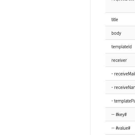
title
body
templateId
receiver
- receiveMai
- receiveN
- templateP
-- #key#
-- #value#