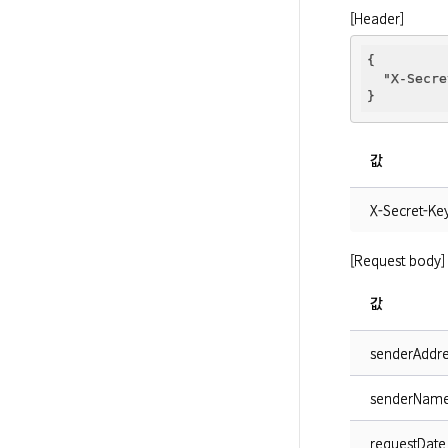
[Header]
{

"X-Secre
값
X-Secret-Ke
[Request body]
값
senderAddre
senderNam
requestDate