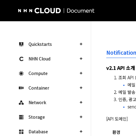
NHN Cloud Homepage
Quickstarts
Notificatio
NHN Cloud
v2.1 API 소개
Compute
조회 API
메일 
Container
메일 발송
인증, 광
Network
sen
Storage
[API 도메인]
Database
환경