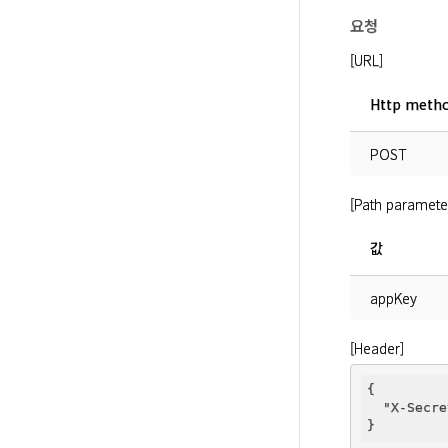
요청
[URL]
Http meth
POST
[Path paramete
값
appKey
[Header]
{

"X-Secre