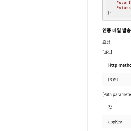
"userI
"stats
}
인증 메일 발송
요청
[URL]
Http meth
POST
[Path paramete
값
appKey