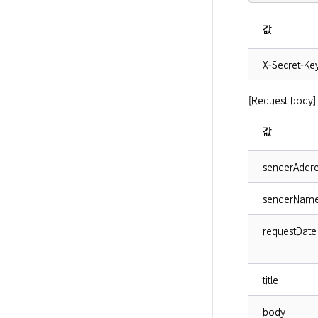
값
X-Secret-Ke
[Request body]
값
senderAddre
senderNam
requestDate
title
body