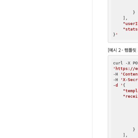
        }

    ],

"userI
"stats
}
[예시 2 - 템플릿
'https://e
-H 
'Conten
-H 
'X-Secr
-d '
{

"templ
"recei
          
        }

    ],
