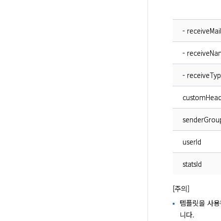
- receiveMai
- receiveN
- receiveTy
customHead
senderGrou
userId
statsId
[주의]
템플릿을 사용
니다.