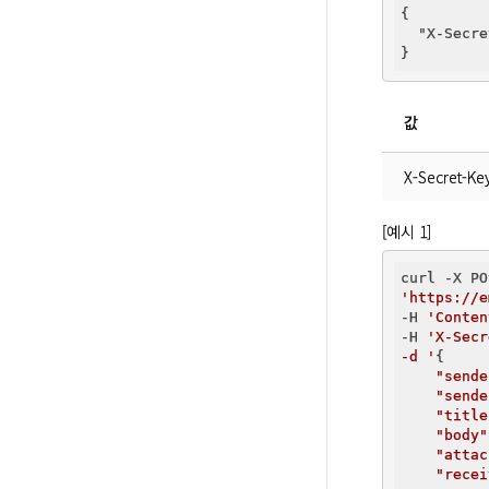
{

"X-Secre
값
X-Secret-Ke
[예시 1]
'https://e
-H 
'Conten
-H 
'X-Secr
-d '
{

"sende
"sende
"title
"body"
"attac
"recei