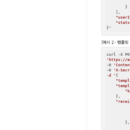
        }

    ],

"userI
"stats
}
[예시 2 - 템플릿
'https://e
-H 
'Conten
-H 
'X-Secr
-d '
{

"templ
"templ
"k
    },

"recei
        },