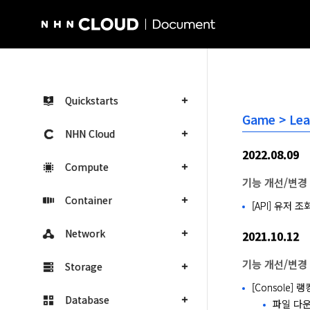
NHN Cloud Homepage
Quickstarts
Game > Le
NHN Cloud
2022.08.09
Compute
기능 개선/변경
Container
[API] 유저 
Network
2021.10.12
기능 개선/변경
Storage
[Console]
Database
파일 다운