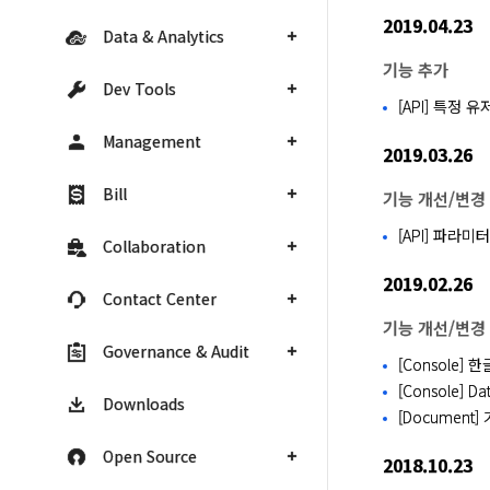
2019.04.23
Data & Analytics
기능 추가
Dev Tools
[API] 특정 
Management
2019.03.26
Bill
기능 개선/변경
[API] 파라
Collaboration
2019.02.26
Contact Center
기능 개선/변경
Governance & Audit
[Console]
[Console] D
Downloads
[Document
Open Source
2018.10.23