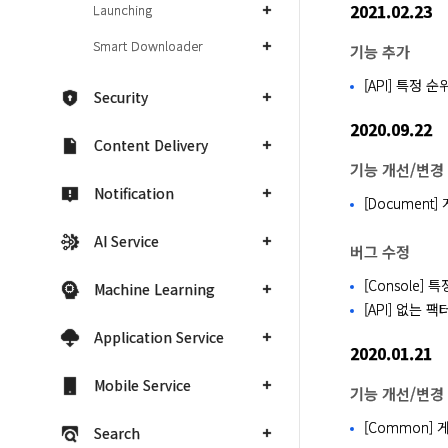
2021.02.23
Launching
Smart Downloader
기능 추가
[API] 특정 
Security
2020.09.22
Content Delivery
기능 개선/변경
Notification
[Documen
AI Service
버그 수정
[Console]
Machine Learning
[API] 없는 
Application Service
2020.01.21
Mobile Service
기능 개선/변경
[Common]
Search