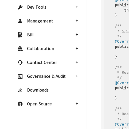
public
Dev Tools
th
    }

Management
/**

     * 노
Bill
     */
@Overr
public
Collaboration
    }

Contact Center
/**

     * R
Governance & Audit
     */
@Overr
public
Downloads
    }

Open Source
/**

     * Re
     */
@Overr