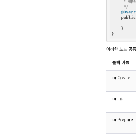
     * 
@pa
     */
@Overr
public
    }

이러한 노드 공통
콜백 이름
onCreate
onInit
onPrepare