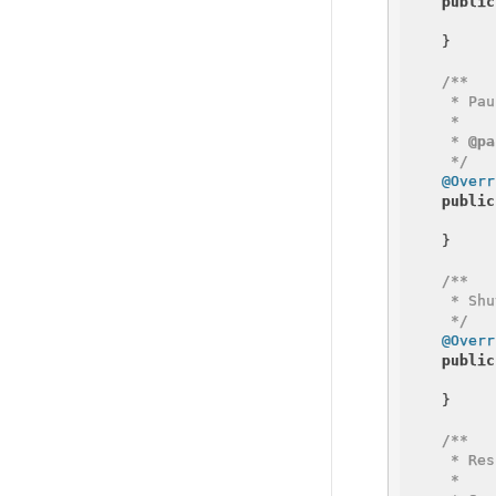
public
    }

/**

     * Pa
     *

     * 
@pa
     */
@Overr
public
    }

/**

     * S
     */
@Overr
public
    }

/**

     * Re
     *
