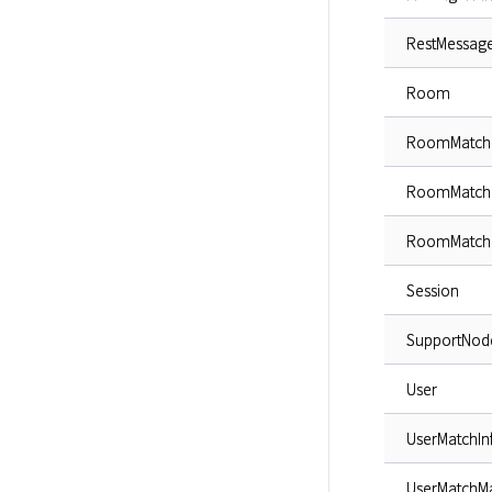
RestMessag
Room
RoomMatch
RoomMatchI
RoomMatch
Session
SupportNod
User
UserMatchIn
UserMatchM