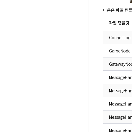
다음은 파일 템
파일 템플릿
Connection
GameNode
GatewayNo
MessageHan
MessageHan
MessageHan
MessageHan
MessageHand