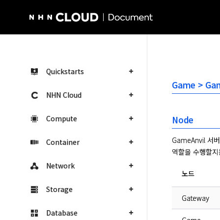
NHN Cloud Homepage
Quickstarts
Game > Ga
NHN Cloud
Compute
Node
GameAnvil
Container
역할을 수행할지는
Network
노드
Storage
Gateway
Database
Game