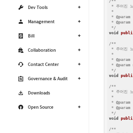
/**

 * 주어진 
Dev Tools
 *

 * 
@param
Management
 * 
@param
 
 */
void
publi
Bill
/**

 * 주어진 
Collaboration
 *

 * 
@param
Contact Center
 * 
@param
 */
void
publi
Governance & Audit
/**

 * 주어진 
Downloads
 *

 * 
@param
Open Source
 * 
@param
 */
void
publi
/**
