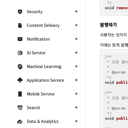
 */
void
remov
Security
발행하기
Content Delivery
사용자는 임의의 
Notification
아래는 토픽 발행
AI Service
/**

 * 모든 클
Machine Learning
 *

 * 
@param
 */
Application Service
void
publi
/**

Mobile Service
 * 모든 클
 *

Search
 * 
@param
 */
void
publi
Data & Analytics