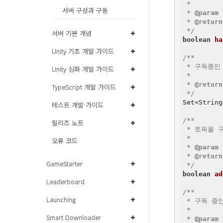
 *

서버 구성과 구동
 * 
@param
 * 
@return
 */
서버 기본 개념
boolean
ha
Unity 기초 개발 가이드
/**

 * 구독중인
Unity 심화 개발 가이드
 *

 * 
@return
TypeScript 개발 가이드
 */
Set<String
테스트 개발 가이드
/**

릴리즈 노트
 * 토픽을 
 *

오류 코드
 * 
@param
 * 
@return
GameStarter
 */
boolean
ad
Leaderboard
/**

Launching
 * 구독 중
 *

Smart Downloader
 * 
@param