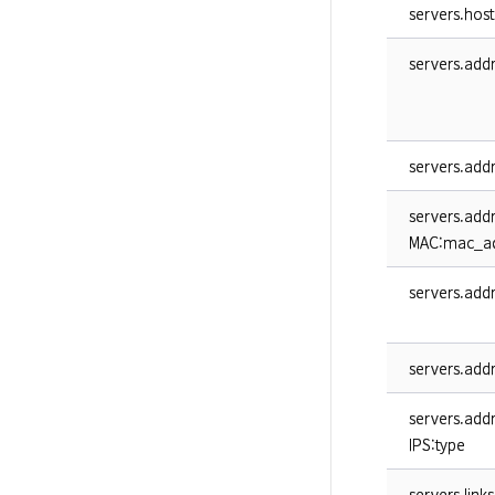
servers.host
servers.add
servers.add
servers.add
MAC:mac_a
servers.add
servers.add
servers.ad
IPS:type
servers.links