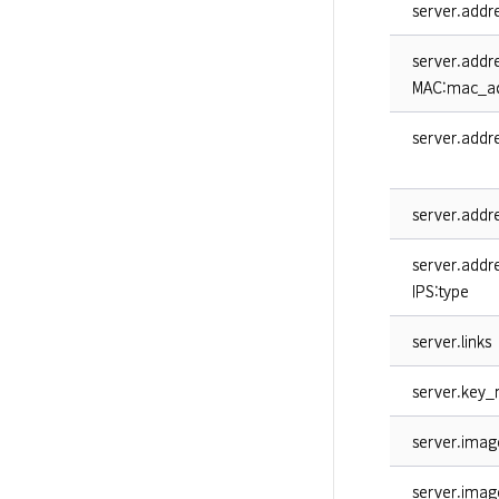
server.add
server.addr
MAC:mac_a
server.addr
server.addr
server.add
IPS:type
server.links
server.key
server.imag
server.imag