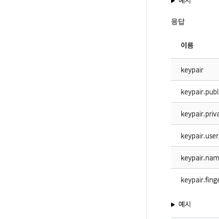
예시
응답
이름
keypair
keypair.publ
keypair.priv
keypair.user
keypair.na
keypair.fing
예시