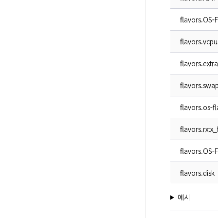
flavors.OS-
flavors.vcpu
flavors.extr
flavors.swa
flavors.os-f
flavors.rxtx_
flavors.OS-
flavors.disk
예시