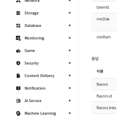
Network
tokenId
Storage
minDisk
Database
minRam
Monitoring
Game
응답
Security
이름
Content Delivery
flavors
Notification
flavors.id
AI Service
flavors.links
Machine Learning