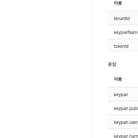
이름
tenantId
keypairNam
tokenId
응답
이름
keypair
keypair.publ
keypair.user
keypair.na