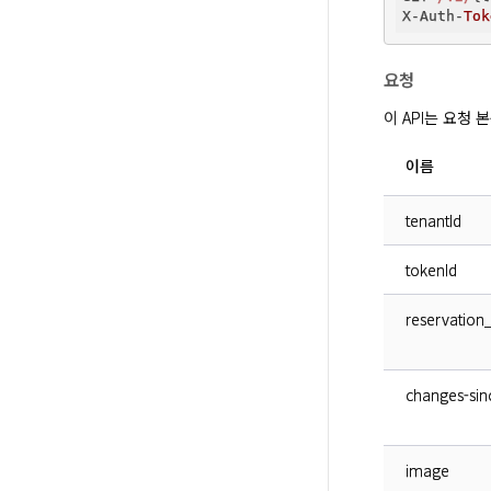
X-Auth-
Tok
요청
이 API는 요청
이름
tenantId
tokenId
reservation_
changes-sin
image