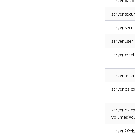
server.flavor
server.secu
server.secu
server.user_
server.crea
server.tenan
server.os-e
server.os-e
volumes:vol
server.OS-E