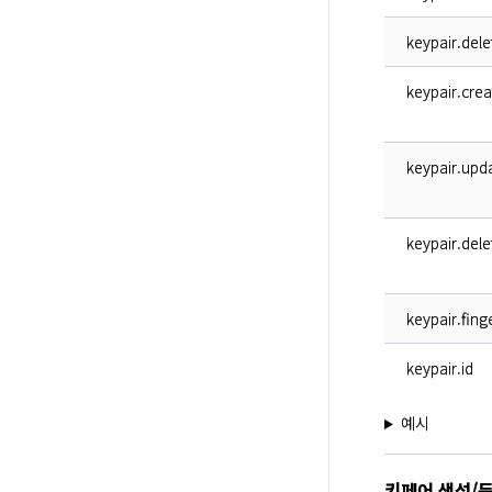
keypair.dele
keypair.cre
keypair.upd
keypair.dele
keypair.fing
keypair.id
예시
키페어 생성/