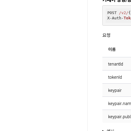
POST 
/v2/
{
X-Auth-
Tok
요청
이름
tenantId
tokenId
keypair
keypair.na
keypair.publ