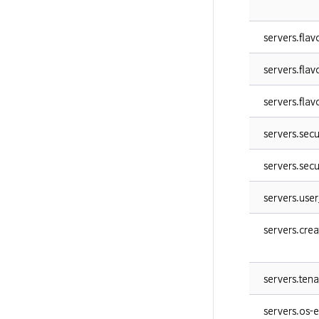
servers.flav
servers.flavo
servers.flavo
servers.sec
servers.sec
servers.user
servers.cre
servers.tena
servers.os-