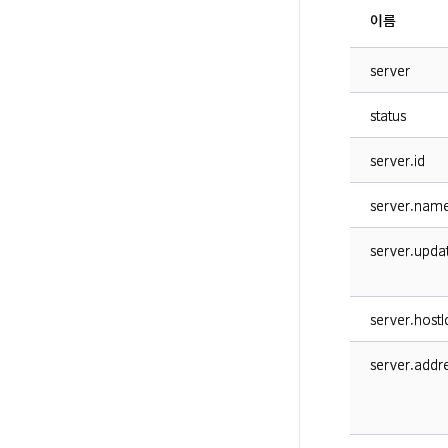
이름
server
status
server.id
server.nam
server.upda
server.hostI
server.addr