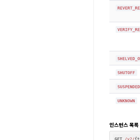
REVERT_R
VERIFY_R
SHELVED_
SHUTOFF
SUSPENDE
UNKNOWN
인스턴스 목록
GET 
/v2/
{t