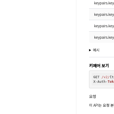
keypairs.key
keypairs.ke
keypairs.key
keypairs.key
예시
키페어 보기
GET 
/v2/
{t
X-Auth-
Tok
요청
이 API는 요청