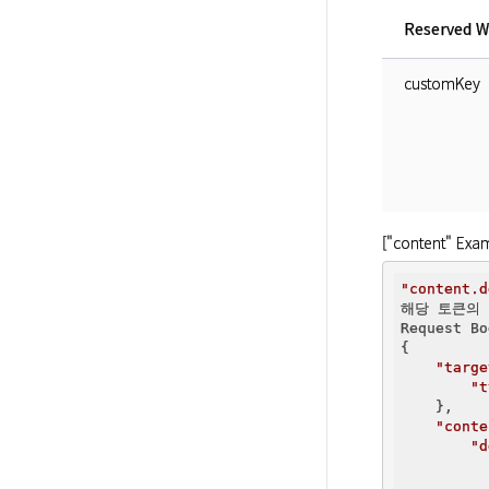
Reserved W
customKey
["content" Exa
"content.d
해당 토큰의 
Request Bo
{

"targe
"t
    },

"conte
"d