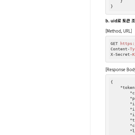
    }

b. uid로 토큰 
[Method, URL]
GET 
https:
Content-
Ty
X-Secret-
K
[Response Bod
{

"token
"c
"p
"i
"i
"i
"t
"c
"l