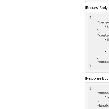
[Request Body]
{

"targe
"t
    },

"conte
"d
        }

    },

"messa
[Response Bod
{

"messa
"m
    },

"heade