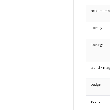
action-loc-k
loc-key
loc-args
launch-ima
badge
sound