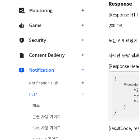
Response
Monitoring
[Response HTTP
Game
200 OK.
Security
모든 API 요청에
Content Delivery
자세한 응답 결과는 
[Response Head
Notification
{

Notification Hub
"heade
"i
Push
"r
"r
개요
    }

콘솔 사용 가이드
SDK 사용 가이드
[resultCode, re
API v2.4 가이드