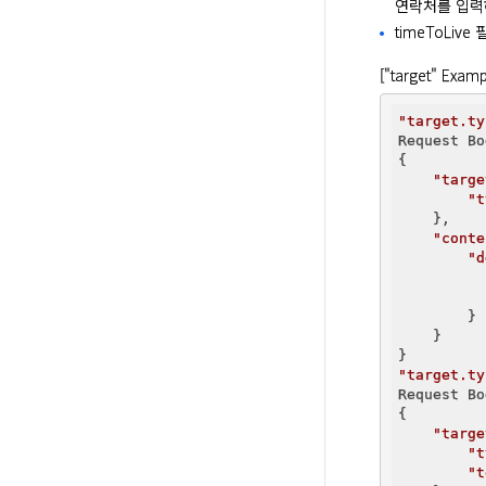
연락처를 입력해
timeToLi
["target" Examp
"target.ty
Request Bo
{

"targe
"t
    },

"conte
"d
        }

    }

"target.ty
Request Bo
{

"targe
"t
"t