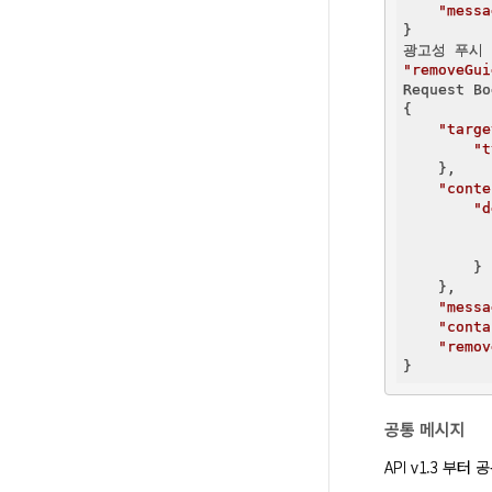
"messa
}

광고성 푸시 
"removeGui
Request Bo
{

"targe
"t
    },

"conte
"d
        }

    },

"messa
"conta
"remov
공통 메시지
API v1.3 부