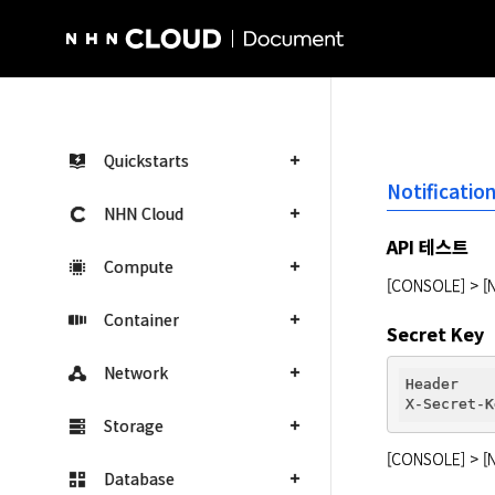
NHN Cloud Homepage
Quickstarts
Notificatio
NHN Cloud
API 테스트
Compute
[CONSOLE] > [N
Container
Secret Key
Network
Header

X-Secret-K
Storage
[CONSOLE] > [
Database