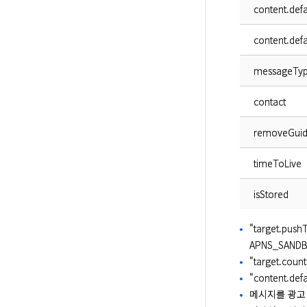
content.defau
content.def
messageTy
contact
removeGui
timeToLive
isStored
"target.p
APNS_SAND
"target.co
"content.
메시지를 광고 타입