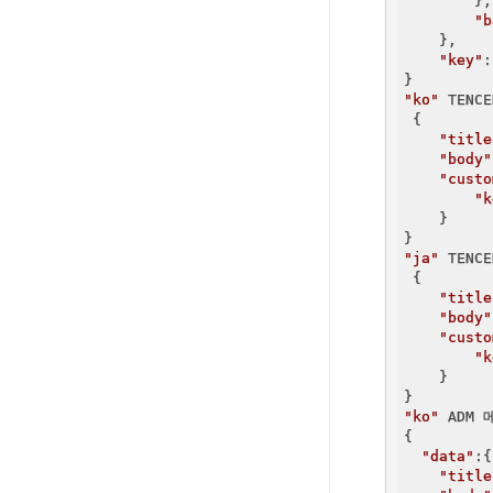
        },

"b
    },

"key"
:
"ko"
 TENC
 {

"title
"body"
"custo
"k
    }

"ja"
 TENC
 {

"title
"body"
"custo
"k
    }

"ko"
 ADM 
{

"data"
:{

"title