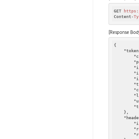
GET 
https:
Content-
Ty
[Response Bod
{

"token
"c
"p
"i
"i
"i
"t
"c
"l
"u
"t
    },

"heade
"i
"r
"r