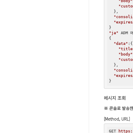
"body"
"custo
  },

"consoli
"expires
"ja"
 ADM 
{

"data"
:{

"title
"body"
"custo
  },

"consoli
"expires
메시지 조회
※ 콘솔로 발송한
[Method, URL]
GET 
https: