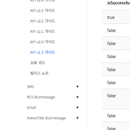
isSuccessfu
API v2.3 가이드
true
API v2.2 가이드
false
API v2.1 가이드
API v2.0 가이드
false
API v1.3 가이드
false
오류 코드
false
릴리스 노트
false
SMS
false
RCS Bizmessage
Email
false
KakaoTalk Bizmessage
false