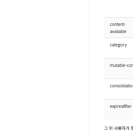
content-
available
category
mutable-con
consolidati
expiresAfter
그 외 사용자가 정