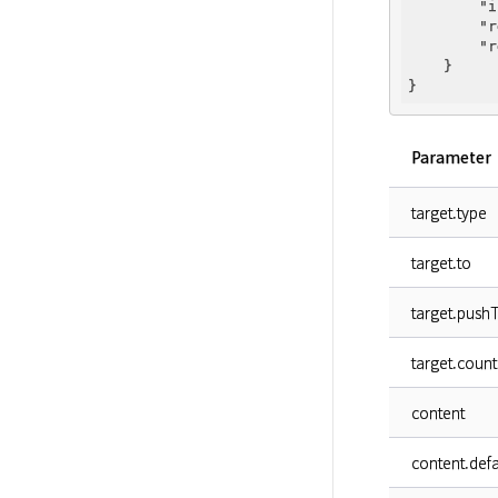
"i
"r
"r
    }

Parameter
target.type
target.to
target.push
target.count
content
content.defa