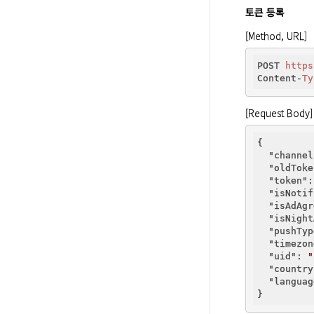
토큰 등록
[Method, URL]
POST 
https
Content-
Ty
[Request Body]
{

"channel
"oldToke
"token"
:
"isNotif
"isAdAgr
"isNight
"pushTyp
"timezon
"uid"
: 
"
"country
"languag