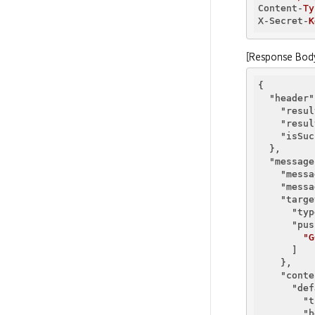
Content-
Ty
X-Secret-
K
[Response Bod
{

"header"
"resul
"resul
"isSuc
  },

"message
"messa
"messa
"targe
"typ
"pus
"G
      ]

    },

"conte
"def
"t
"b