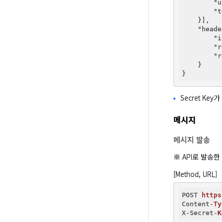
"u
"t
    }],

"heade
"i
"r
"r
    }

Secret Ke
메시지
메시지 발송
※ API로 발송
[Method, URL]
POST 
https
Content-
Ty
X-Secret-
K