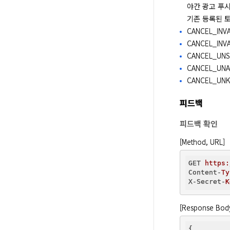
야간 광고 푸시
기존 등록된 
CANCEL_IN
CANCEL_IN
CANCEL_UN
CANCEL_U
CANCEL_U
피드백
피드백 확인
[Method, URL]
GET 
https:
Content-
Ty
X-Secret-
K
[Response Bod
{
