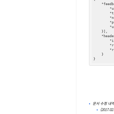
"feedb
"u
"t
"n
"p
"u
    }],

"heade
"i
"r
"r
    }

문서 수정 내
(2017.