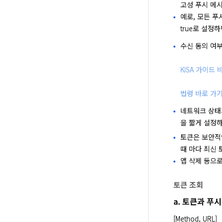
고성 푸시 메
예로, 모든 푸시
true로 설정하
수신 동의 여부
KISA 가이드 
법령 바로 가
네트워크 상태가
을 짧게 설정하
토큰은 보안적인
때 마다 최신 
앱 삭제 등으로
토큰 조회
a. 토큰과 푸
[Method, URL]