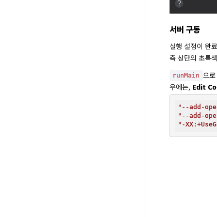
서버 구동
실행 설정이 완료되면
측 상단의 초록색
으로 
runMain
우에는, 
Edit Co
"--add-ope
"--add-ope
"-XX:+UseG