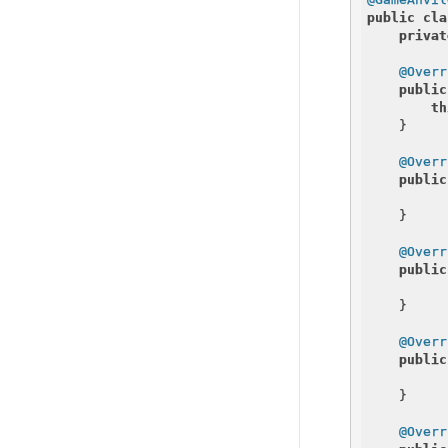
public
cla
privat
@Overr
public
th
    }

@Overr
public
    }

@Overr
public
    }

@Overr
public
    }

@Overr