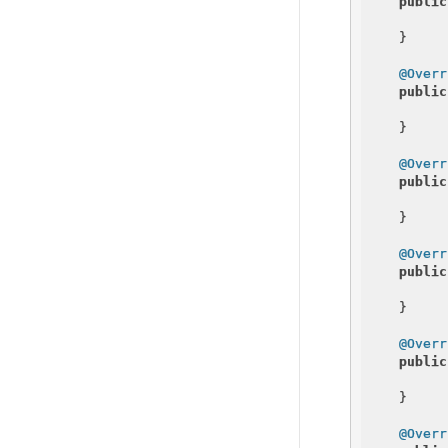
public
    }

@Overr
public
    }

@Overr
public
    }

@Overr
public
    }

@Overr
public
    }

@Overr