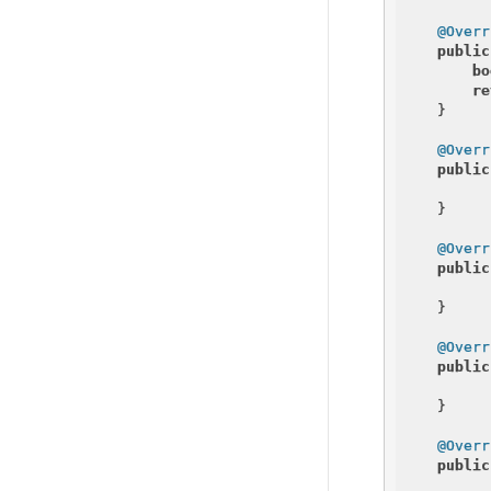
@Overr
public
bo
re
    }

@Overr
public
    }

@Overr
public
    }

@Overr
public
    }

@Overr
public