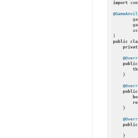
import
 com
@GameAnvil
        ga
        ga
        us
public
cla
privat
@Overr
public
th
    }

@Overr
public
bo
re
    }

@Overr
public
    }
