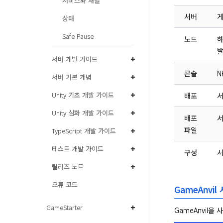
서비스와 채널
서버
게
상태
Safe Pause
노드
하
발
서버 개발 가이드
콘솔
N
서버 기본 개념
Unity 기초 개발 가이드
배포
서
Unity 심화 개발 가이드
배포
서
파일
TypeScript 개발 가이드
테스트 개발 가이드
구성
서
릴리즈 노트
오류 코드
GameAnvi
GameStarter
GameAnvil을