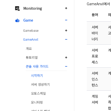
GameAnvil
Monitoring
용어
Game
서버
서
Gamebase
바이
고
너리
GameAnvil
개요
서버
게
프로
튜토리얼
세스
콘솔 사용 가이드
서버
게
시작하기
인스
서버 생성하기
턴스
오토스케일
게임
서
서버
즉
모니터링
합