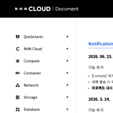
NHN Cloud Homepage
Quickstarts
Notificati
NHN Cloud
2026. 06. 23.
Compute
기능 추가
Container
[Console]
국제 발송 시 
Network
프로젝트 대시보
Storage
2026. 3. 24.
Database
기능 추가