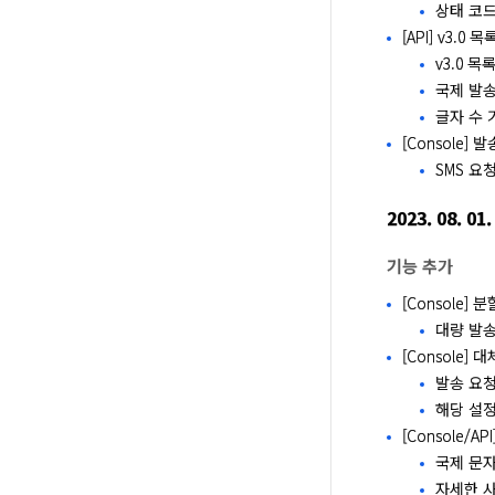
상태 코드는
[API] v3.
v3.0 목
국제 발송
글자 수 
[Console]
SMS 요
2023. 08. 01.
기능 추가
[Console]
대량 발
[Console]
발송 요청
해당 설
[Console/A
국제 문자
자세한 사