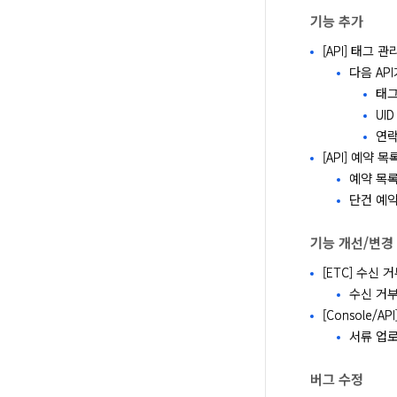
기능 추가
[API] 태그 관
다음 AP
태그
UI
연락
[API] 예약 
예약 목록 
단건 예약
기능 개선/변경
[ETC] 수신 
수신 거부
[Console/
서류 업로
버그 수정