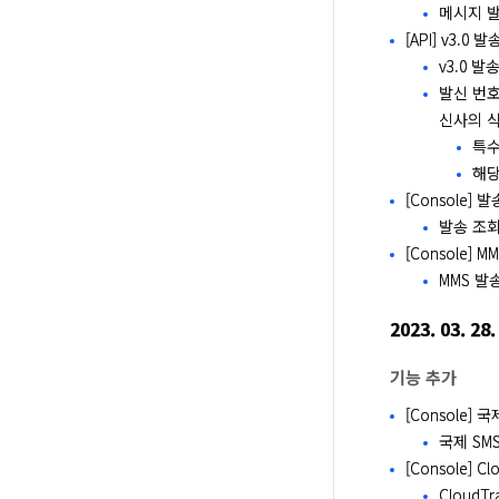
메시지 발송
[API] v3.0
v3.0 발
발신 번호
신사의 
특수
해당
[Console]
발송 조회
[Console]
MMS 발
2023. 03. 28.
기능 추가
[Console]
국제 SM
[Console] Cl
Cloud