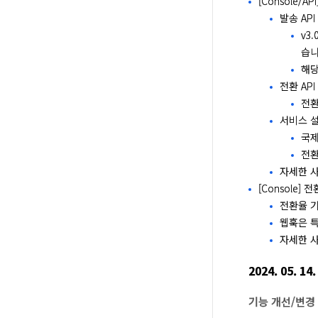
[Console/A
발송 API
v3
습니
해당
전환 API
전환
서비스 설
국제
전환
자세한 사
[Console]
전환율 기
웹훅은 
자세한 사
2024. 05. 14.
기능 개선/변경