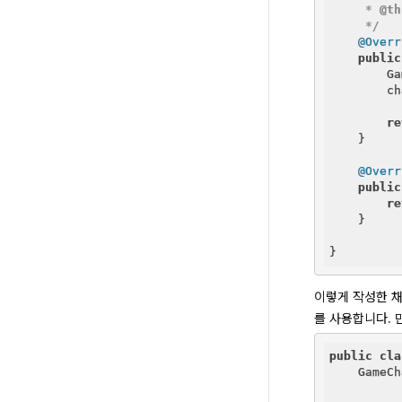
     * 
@th
     */
@Overr
public
        Ga
        ch
re
    }

@Overr
public
re
    }

이렇게 작성한 채널
를 사용합니다. 
public
cla
    GameCh