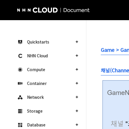
NHN Cloud Homepage
Quickstarts
Game > Ga
NHN Cloud
Compute
채널(Channe
Container
Network
Storage
Database