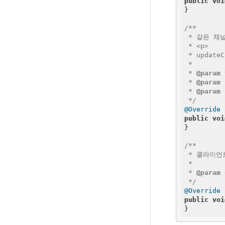
public
voi
}

/**

 * 같은 채
 * <p>

 * update
 *

 * 
@param
 * 
@param
 * 
@param
 */
@Override
public
voi
}

/**

 * 클라이언트
 *

 * 
@param
 */
@Override
public
voi