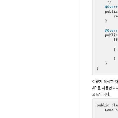
     */
@Overr
public
re
    }

@Overr
public
if
        } 
        }

    }

이렇게 작성한 채널 
API를 사용합니
코드입니다.
public
cla
    GameCh