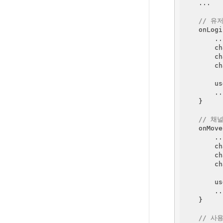
    ...

// 유
    onLogi
        ...
        ch
        ch
        ch
        us
        ...
    }

// 채
    onMove
        ...
        ch
        ch
        ch
        us
        ...
    }

// 사