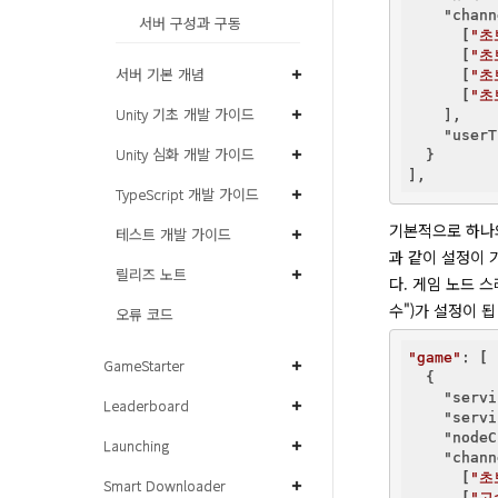
"chann
서버 구성과 구동
      [
"초
      [
"초
서버 기본 개념
      [
"초
      [
"초
Unity 기초 개발 가이드
    ],  
"userT
Unity 심화 개발 가이드
  }

TypeScript 개발 가이드
기본적으로 하나의
테스트 개발 가이드
과 같이 설정이 가
릴리즈 노트
다. 게임 노드 스
수")가 설정이 됩
오류 코드
"game"
: [

GameStarter
  {

"servi
Leaderboard
"servi
"nodeC
Launching
"chann
      [
"초
Smart Downloader
      [
"고