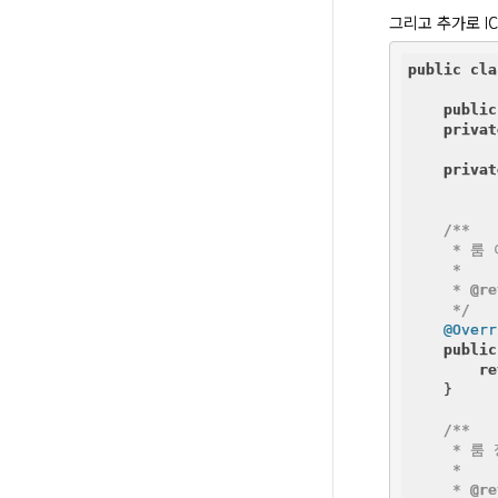
그리고 추가로 I
public
cla
public
privat
privat
/**

     * 룸
     *

     * 
@re
     */
@Overr
public
re
    }

/**

     * 룸
     *

     * 
@re