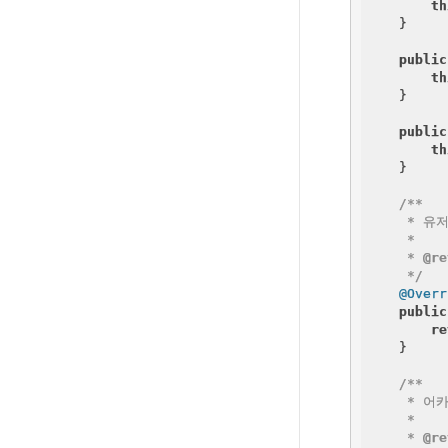
th
    }

public
th
    }

public
th
    }

/**

     * 유
     *

     * 
@re
     */
@Overr
public
re
    }

/**

     * 어
     *

     * 
@re