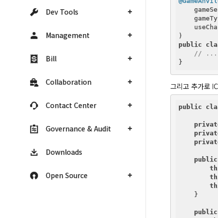
@GameAnvil
    gameSe
Dev Tools
    gameTy
    useCha
Management
public
cla
// ...
Bill
Collaboration
그리고 추가로 I
Contact Center
public
cla
privat
Governance & Audit
privat
privat
Downloads
public
th
Open Source
th
th
    }

public