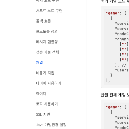
매치 노드 구현
래의 게임 노드 
서포트 노드 구현
"game"
: [

  {

콜백 흐름
"servi
"servi
프로토콜 정의
"nodeC
"chann
메시지 핸들링
      [
""
]
      [
""
]
전송 가능 객체
      [
""
]
      [
""
]

채널
    ], 
"userT
비동기 지원
  }

타이머 사용하기
아이디
만일 전체 게임 
토픽 사용하기
"game"
: [

  {

SSL 지원
"servi
"servi
Java 개발환경 설정
"nodeC