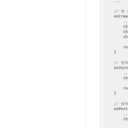
    ...

// 방
    onCrea
        ...
        ch
        ch
        ch
        ro
    }

// 방
    onJoin
        ...
        ch
        ro
    }

// 방
    onPost
        ...
        ch