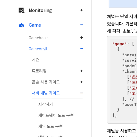
Monitoring
채널은 단일 서버
있습니다. 기본적
Game
해 각각 '초보', 
Gamebase
"game"
: [

GameAnvil
  {

"servi
개요
"servi
"nodeC
튜토리얼
"chann
      [
"초
콘솔 사용 가이드
      [
"초
      [
"고
서버 개발 가이드
      [
"고
    ], 
시작하기
"userT
  }

게이트웨이 노드 구현
게임 노드 구현
채널을 사용하고 