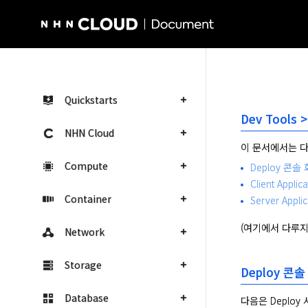
NHN Cloud Homepage
Quickstarts
Dev Tools
NHN Cloud
이 문서에서는 다
Compute
Deploy 콘솔
Client Applica
Container
Server Applic
(여기에서 다루지
Network
Storage
Deploy 콘
Database
다음은 Deploy