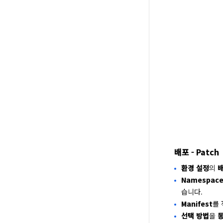
배포 - Patch
환경 설정
의
배
Namespac
습니다.
Manifest
를
선택 방법
을