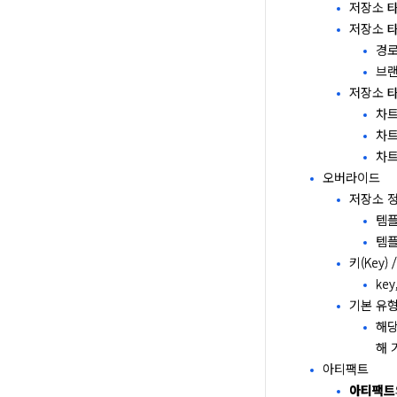
저장소 
저장소 
경로
브랜
저장소 
차트
차트
차트
오버라이드
저장소 
템플
템플
키(Key) /
ke
기본 유형
해당
해 
아티팩트
아티팩트