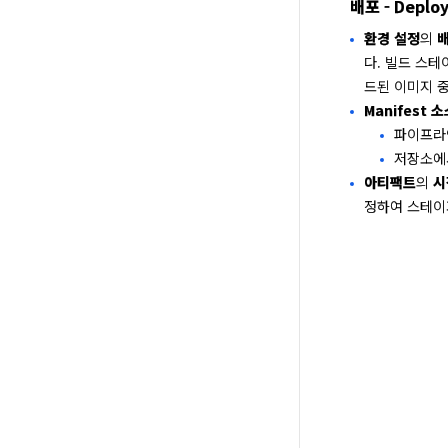
배포 - Deplo
환경 설정
의
배
다. 빌드 스
드된 이미지 
Manifest 
파이프라
저장소에
아티팩트
의
시
정하여 스테이