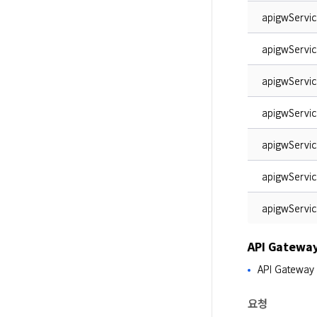
apigwServic
apigwServic
apigwServi
apigwServi
apigwServic
apigwServic
apigwServic
API Gatew
API Gate
요청