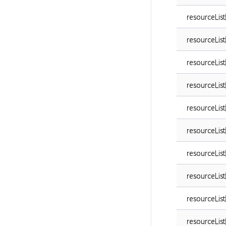
resourceList
resourceList
resourceLis
resourceLis
resourceLis
resourceList
resourceList
resourceList
resourceList
resourceList