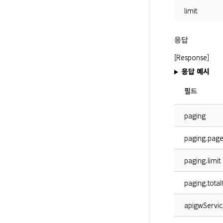
limit
응답
[Response]
응답 예시
필드
paging
paging.pag
paging.limit
paging.tota
apigwServic