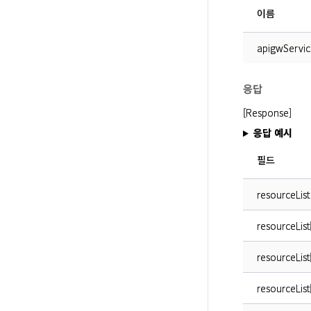
이름
apigwServic
응답
[Response]
응답 예시
필드
resourceList
resourceList
resourceList
resourceList