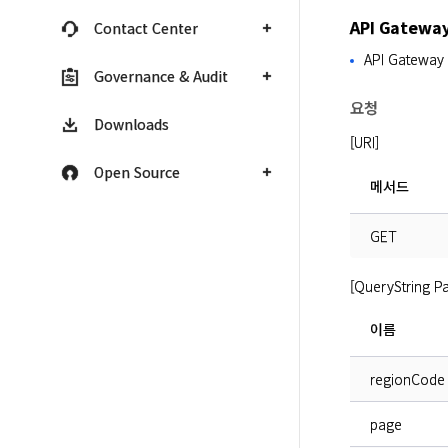
API Gatew
Contact Center
API Gatew
Governance & Audit
요청
Downloads
[URI]
Open Source
메서드
GET
[QueryString P
이름
regionCode
page