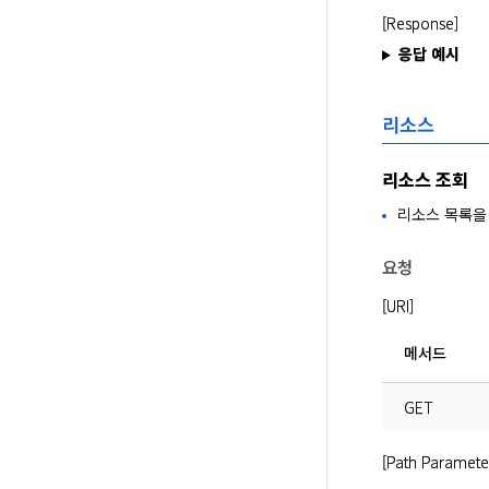
[Response]
응답 예시
리소스
리소스 조회
리소스 목록을
요청
[URI]
메서드
GET
[Path Paramete