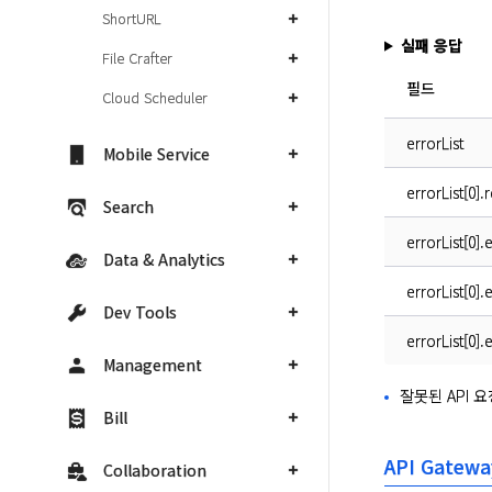
ShortURL
실패 응답
File Crafter
필드
Cloud Scheduler
errorList
Mobile Service
errorList[0]
Search
errorList[0]
Data & Analytics
errorList[0].
Dev Tools
errorList[0]
Management
잘못된 API 요
Bill
API Gatew
Collaboration