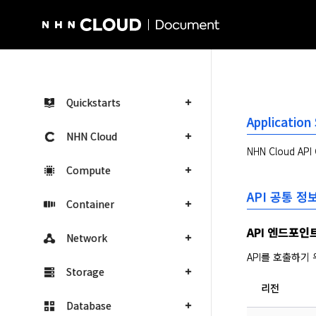
NHN Cloud Homepage
Quickstarts
Application
NHN Cloud
NHN Cloud AP
Compute
API 공통 정
Container
API 엔드포인
Network
API를 호출하기
Storage
리전
Database