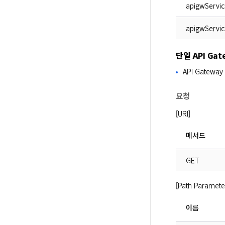
apigwService
apigwService
단일 API Ga
API Gatew
요청
[URI]
메서드
GET
[Path Paramete
이름