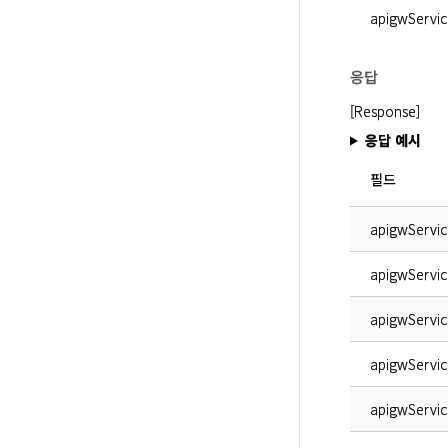
apigwServic
응답
[Response]
응답 예시
필드
apigwServic
apigwServi
apigwServic
apigwServic
apigwServi