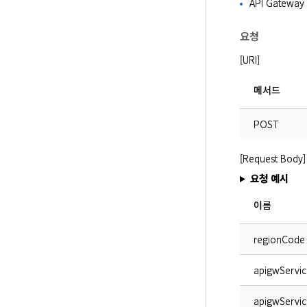
API Gatew
요청
[URI]
메서드
POST
[Request Body]
요청 예시
이름
regionCode
apigwServi
apigwServic