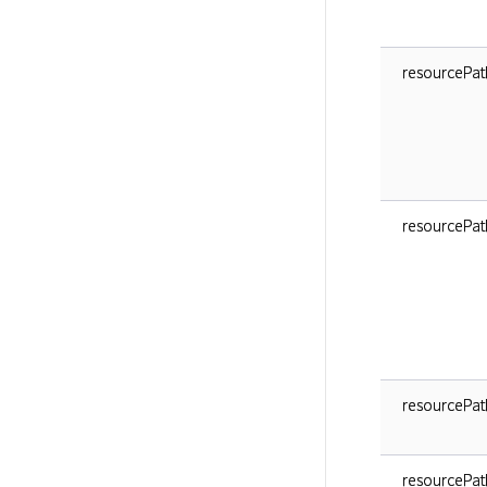
resourcePath
resourcePat
resourcePat
resourcePat