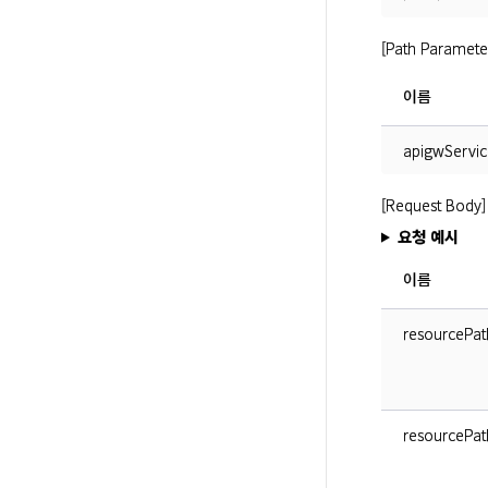
[Path Paramete
이름
apigwServic
[Request Body]
요청 예시
이름
resourcePath
resourcePath