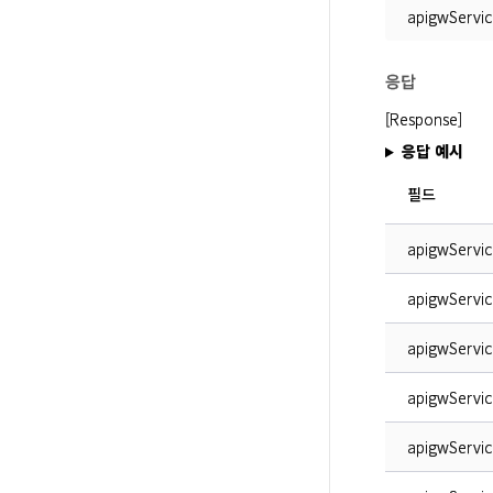
apigwServic
응답
[Response]
응답 예시
필드
apigwServic
apigwServi
apigwServic
apigwServic
apigwServi