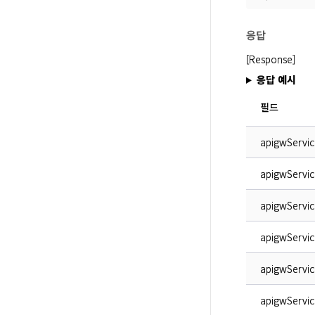
응답
[Response]
응답 예시
필드
apigwServic
apigwServi
apigwServic
apigwServic
apigwServi
apigwServi