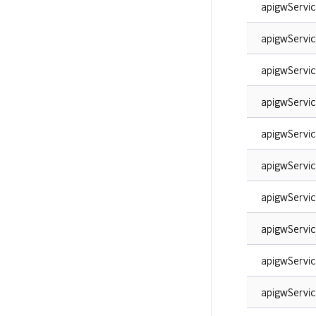
apigwServic
apigwService
apigwService
apigwServic
apigwServic
apigwService
apigwService
apigwServic
apigwServic
apigwServic