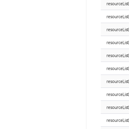
resourceList
resourceList
resourceLis
resourceLis
resourceLis
resourceList
resourceList
resourceList
resourceList
resourceList