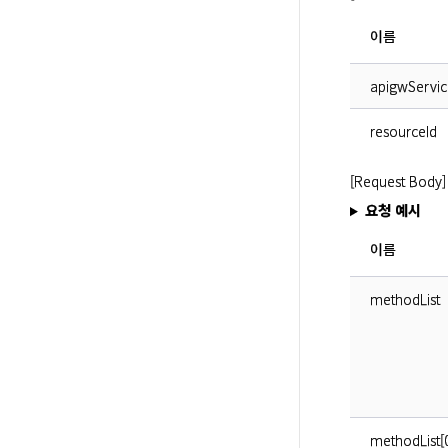
이름
apigwServic
resourceId
[Request Body]
요청 예시
이름
methodList
methodList[