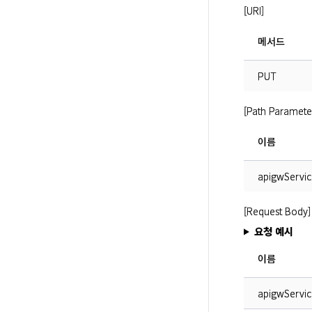
[URI]
메서드
PUT
[Path Paramete
이름
apigwServic
[Request Body]
요청 예시
이름
apigwServi