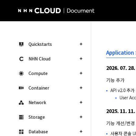
NHN Cloud Homepage
Quickstarts
Applicatio
NHN Cloud
2026. 07. 28.
Compute
기능 추가
Container
API v2.0 추가
User A
Network
2025. 11. 11.
Storage
기능 개선/변경
Database
사용자 콘솔 UI