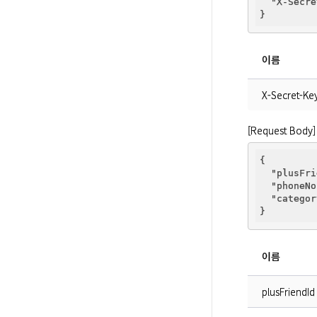
"X-Secre
이름
X-Secret-Ke
[Request Body]
{

"plusFri
"phoneNo
"categor
이름
plusFriendId