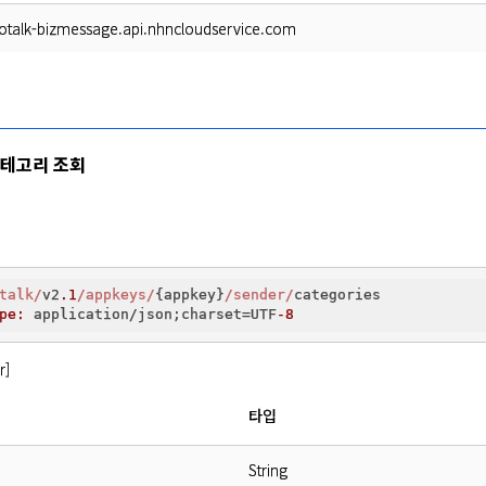
aotalk-bizmessage.api.nhncloudservice.com
카테고리 조회
talk/
v2
.1
/appkeys/
{appkey}
/sender/
categories

pe:
 application/json;charset=UTF
-8
r]
타입
String