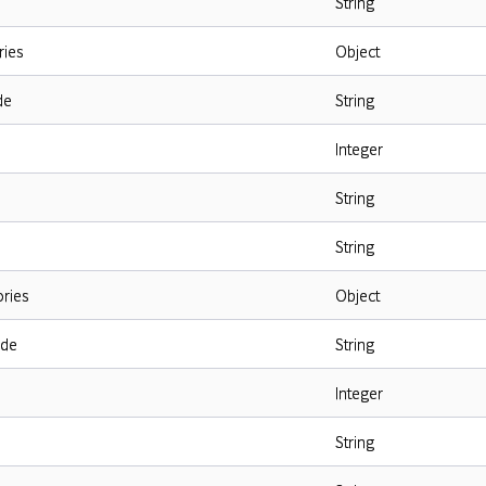
String
ries
Object
de
String
Integer
String
String
ries
Object
ode
String
Integer
String