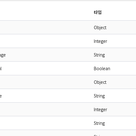
타입
Object
Integer
age
String
l
Boolean
Object
e
String
Integer
String