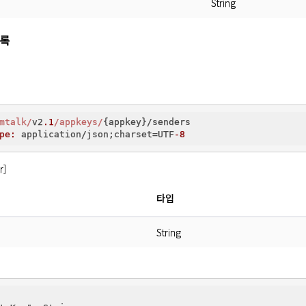
String
등록
mtalk/
v2
.1
/appkeys/
{appkey}/senders

pe:
 application/json;charset=UTF
-8
r]
타입
String