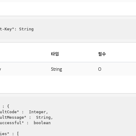
t-Key"
: String

타입
필수
y
String
O
 : {

ultCode"
 :  Integer,

ultMessage"
 :  String,

uccessful"
 :  boolean

ies"
 : [
