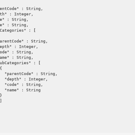
entCode"
 : String,

th"
 : Integer,

e"
 : String,

e"
 : String,

Categories"
 : [

arentCode"
 : String,

epth"
 : Integer,

ode"
 : String,

ame"
 : String,

ubCategories"
 : [



"parentCode"
 : String,

"depth"
 : Integer,

"code"
 : String,

"name"
 : String




