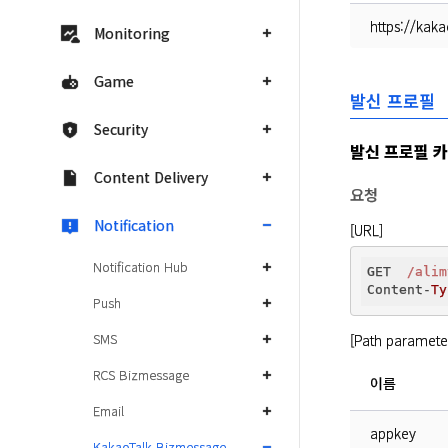
https://kak
Monitoring
Game
발신 프로필
Security
발신 프로필 
Content Delivery
요청
Notification
[URL]
Notification Hub
GET  
/alim
Content-
Ty
Push
SMS
[Path paramete
RCS Bizmessage
이름
Email
appkey
KakaoTalk Bizmessage