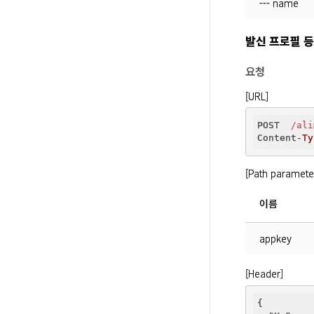
--- name
발신 프로필 
요청
[URL]
POST  
/ali
Content-
Ty
[Path paramete
이름
appkey
[Header]
{
