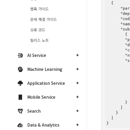
  {

웹훅 가이드
"par
"dep
문제 해결 가이드
"cod
"nam
오류 코드
"sub
        {

릴리스 노트
"p
"d
"c
AI Service
"n
"s
          {
Machine Learning
Application Service
          }
Mobile Service
          ]
        }

      ]

Search
    }

  ]

Data & Analytics