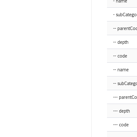
- name
- subCatego
-- parentCo
-- depth
-- code
-- name
-- subCatego
--- parentC
--- depth
--- code