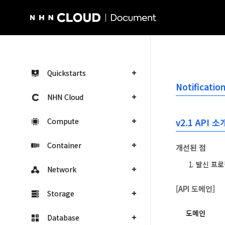
NHN Cloud Homepage
Quickstarts
Notificatio
NHN Cloud
Compute
v2.1 API 소
Container
개선된 점
발신 프로
Network
[API 도메인]
Storage
도메인
Database