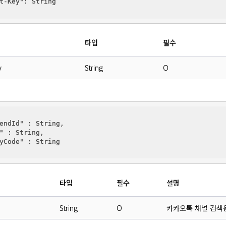
t-Key"
: String

타입
필수
y
String
O
endId"
 : String,

"
 : String,

yCode"
 : String

타입
필수
설명
String
O
카카오톡 채널 검색용 