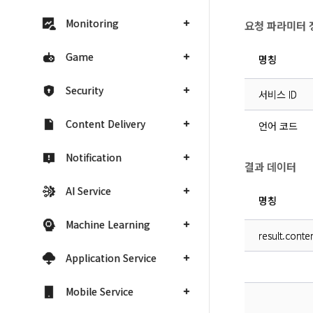
Monitoring
요청 파라미터 
Game
명칭
Security
서비스 ID
Content Delivery
언어 코드
Notification
결과 데이터
AI Service
명칭
Machine Learning
result.conte
Application Service
Mobile Service