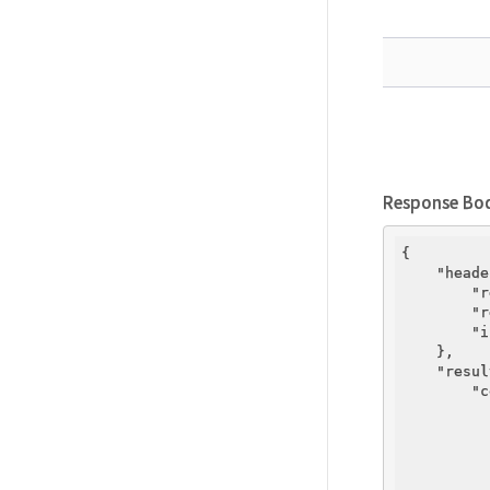
Response Bo
{       

"heade
"r
"r
"i
    },    
"resul
"c