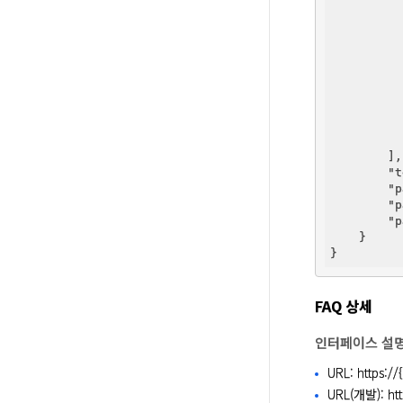
          
        ],
"t
"p
"p
"p
    }   

FAQ 상세
인터페이스 설
URL: https://
URL(개발): htt