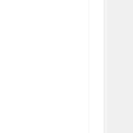
          
          
          
          