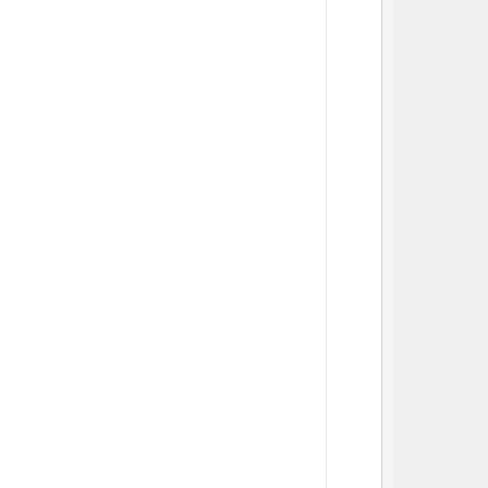
          
          