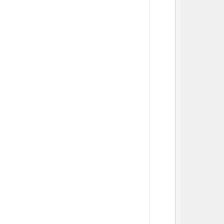
          
          
          
          
          
          