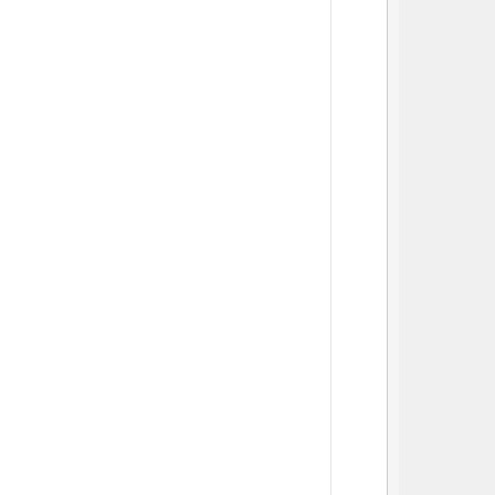
          
          