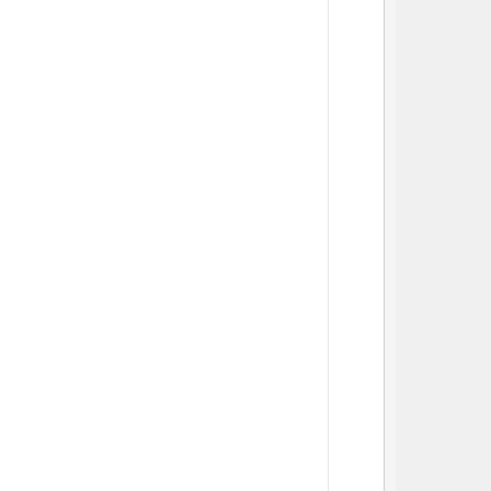
          
          
          
          