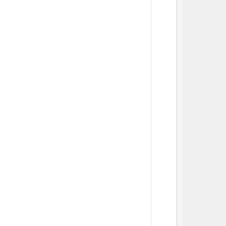
          
          