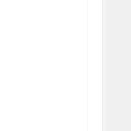
          
          