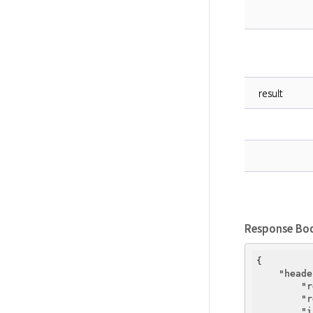
result
Response Bo
{   

"heade
"r
"r
"i