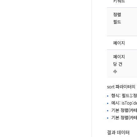
키워드
정렬
필드
페이지
페이지
당 건
수
sort 파라미터
형식: 필드1:
예시: isTop:de
기본 정렬(카테고리
기본 정렬(카테고리
결과 데이터