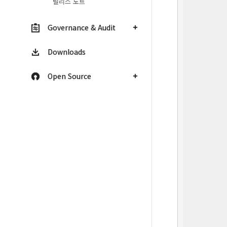
릴리스 노트
          
          
Governance & Audit
          
Downloads
Open Source
          
          
          