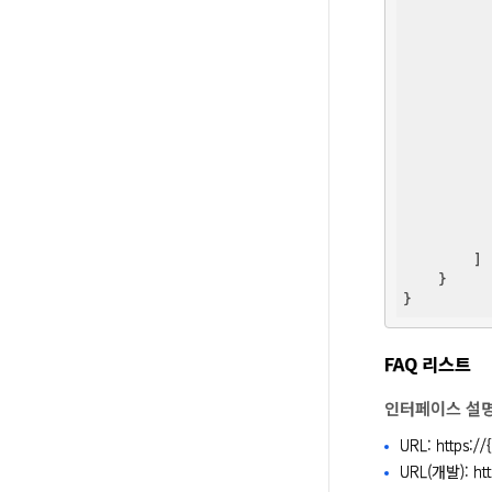
          
          
        ] 
    }   

FAQ 리스트
인터페이스 설
URL: https://
URL(개발): htt