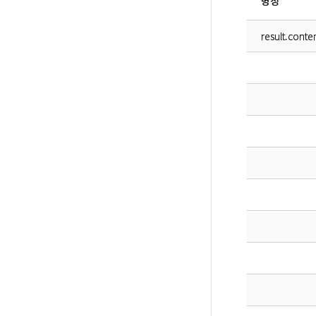
명칭
result.conte