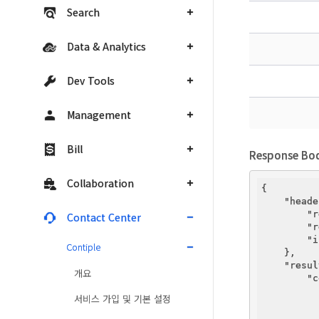
Search
Data & Analytics
Dev Tools
Management
Bill
Response Bo
Collaboration
{   

"heade
"r
Contact Center
"r
"i
Contiple
    },  

"resul
개요
"c
          
서비스 가입 및 기본 설정