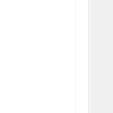
          
          
          
          