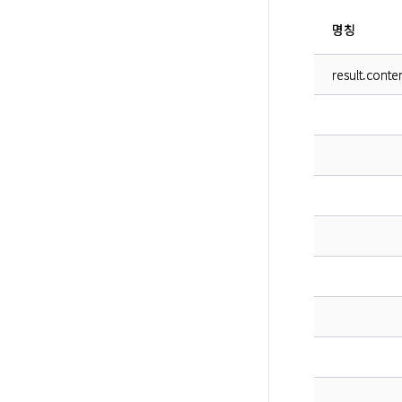
명칭
result.conte