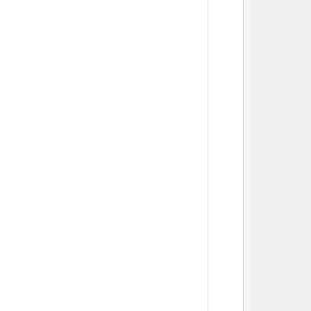
          
          
          
          
          
          