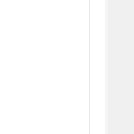
          
          
          
          