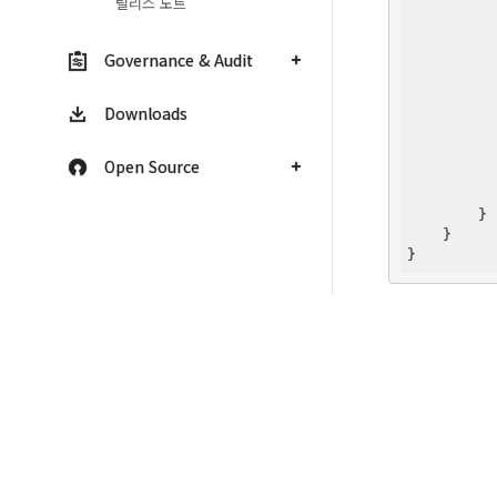
릴리스 노트
          
Governance & Audit
          
Downloads
          
Open Source
          
        }

    }
