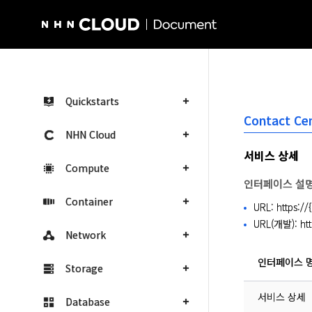
NHN Cloud Homepage
Quickstarts
Contact Ce
NHN Cloud
서비스 상세
Compute
인터페이스 설
Container
URL: https:/
URL(개발): htt
Network
인터페이스 
Storage
서비스 상세
Database