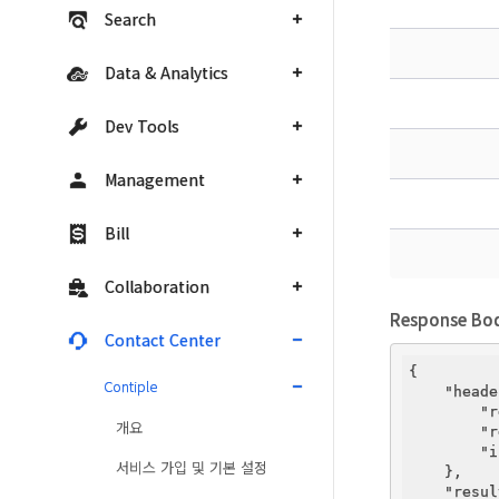
Search
Data & Analytics
Dev Tools
Management
Bill
Collaboration
Response Bo
Contact Center
{

Contiple
"heade
"r
개요
"r
"i
서비스 가입 및 기본 설정
    },

"resul